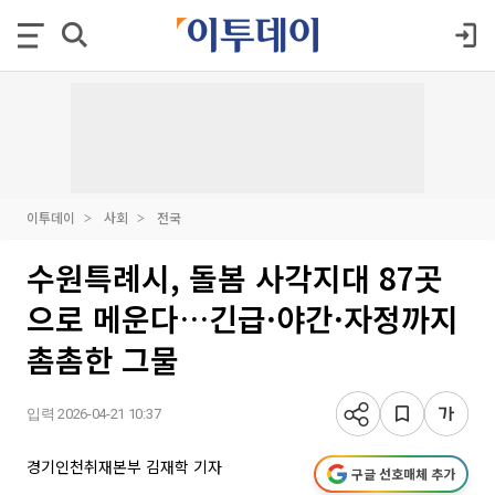
이투데이
사회
전국
수원특례시, 돌봄 사각지대 87곳
으로 메운다…긴급·야간·자정까지
촘촘한 그물
입력 2026-04-21 10:37
경기인천취재본부 김재학 기자
구글 선호매체 추가