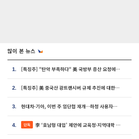
많이 본 뉴스
[특징주] “탄약 부족하다“ 美 국방부 증산 요청에⋯국내 방산주 급등세
1.
[특징주] 美 중국산 광트랜시버 규제 추진에 대한광통신 등 광통신株 강세
2.
현대차·기아, 이번 주 임단협 재개…하청 사용자성 재심도 ‘변수’
3.
李 ‘호남형 대입’ 제안에 교육청·지역대학 서·논술형 입시 연계 '착수'
단독
4.