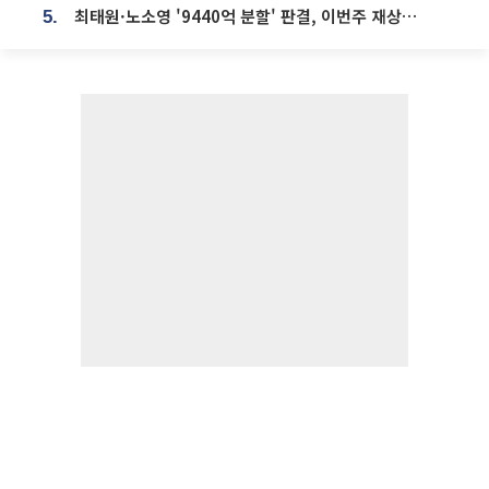
최태원·노소영 '9440억 분할' 판결, 이번주 재상고 여부 주목
5.