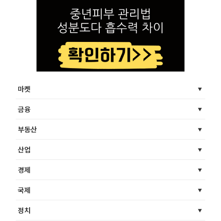
마켓
금융
부동산
산업
경제
국제
정치