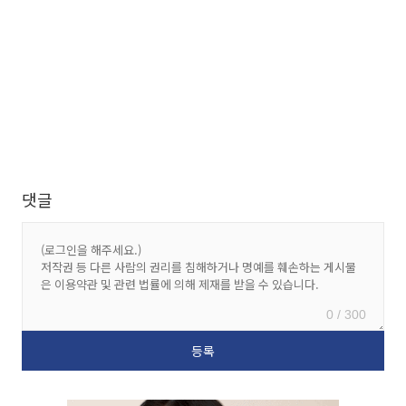
댓글
0 / 300