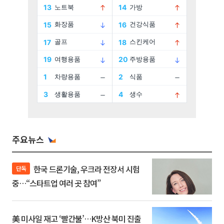
주요뉴스
한국 드론기술, 우크라 전장서 시험
단독
중…“스타트업 여러 곳 참여”
美 미사일 재고 ‘빨간불’…K방산 북미 진출