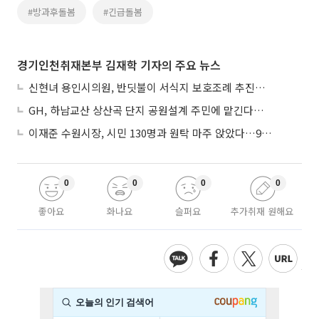
#방과후돌봄
#긴급돌봄
경기인천취재본부 김재학 기자의 주요 뉴스
신현녀 용인시의원, 반딧불이 서식지 보호조례 추진…"개발과 생태 조화"
GH, 하남교산 상산곡 단지 공원설계 주민에 맡긴다…5만㎡ 녹지
이재준 수원시장, 시민 130명과 원탁 마주 앉았다…9월 비전선포 마지막 관문
0
0
0
0
좋아요
화나요
슬퍼요
추가취재 원해요