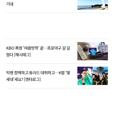
기대
KBO 폭염 '여름방학' 끝…프로야구 갈 길
멀다 [해시태그]
빅뱅 컴백하고 튜이드 데뷔하고⋯K팝 '몇
세대'세요? [엔터로그]