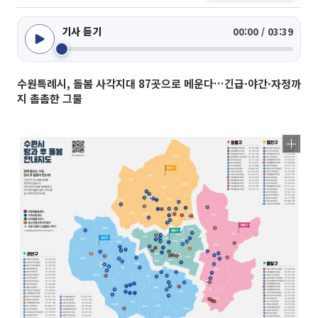
기사 듣기
00:00 / 03:39
수원특례시, 돌봄 사각지대 87곳으로 메운다…긴급·야간·자정까
지 촘촘한 그물