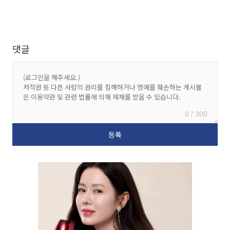
댓글
0 / 300