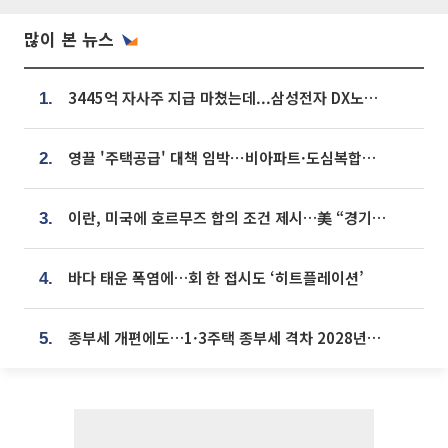
많이 본 뉴스
3445억 자사주 지급 마쳤는데...삼성전자 DX노조, 뒤늦은 '떼쓰기 집회'
1.
영끌 '주택공급' 대책 임박⋯비아파트·도심복합까지 총동원
2.
이란, 미국에 호르무즈 합의 조건 제시…美 “경기 아직 안 끝나” [종합]
3.
바다 태운 폭염에…회 한 접시도 ‘히트플레이션’
4.
종부세 개편에도…1·3주택 종부세 격차 2028년부터 확대
5.