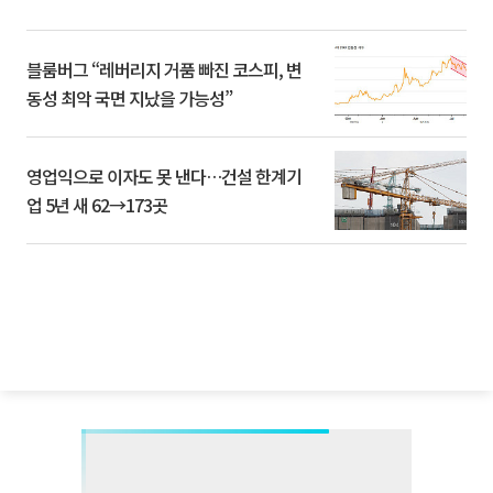
블룸버그 “레버리지 거품 빠진 코스피, 변
동성 최악 국면 지났을 가능성”
영업익으로 이자도 못 낸다…건설 한계기
업 5년 새 62→173곳