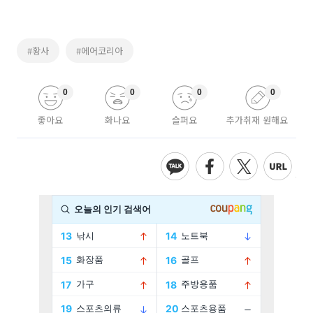
#황사
#에어코리아
0
0
0
0
좋아요
화나요
슬퍼요
추가취재 원해요