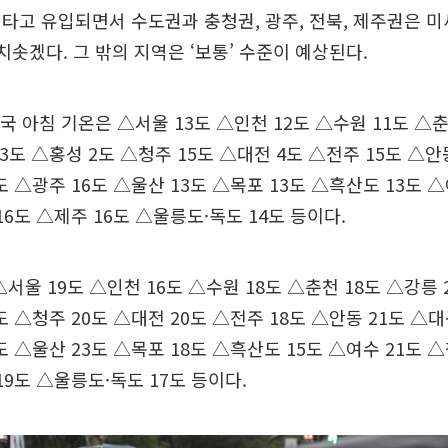
타고 유입되면서 수도권과 충청권, 광주, 전북, 제주권은 
치솟겠다. 그 밖의 지역은 ‘보통’ 수준이 예상된다.
전국 아침 기온은 △서울 13도 △인천 12도 △수원 11도 △
3도 △홍성 2도 △청주 15도 △대전 4도 △전주 15도 △안
도 △광주 16도 △울산 13도 △목포 13도 △흑산도 13도 
16도 △제주 16도 △울릉도·독도 14도 등이다.
△서울 19도 △인천 16도 △수원 18도 △춘천 18도 △강릉
도 △청주 20도 △대전 20도 △전주 18도 △안동 21도 △
도 △울산 23도 △목포 18도 △흑산도 15도 △여수 21도 
19도 △울릉도·독도 17도 등이다.