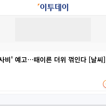
사비' 예고…때이른 더위 꺾인다 [날씨]