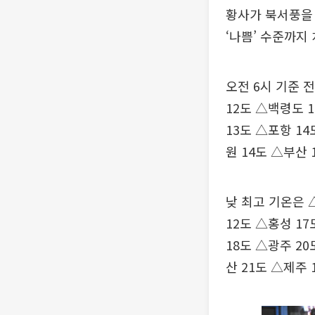
황사가 북서풍을 
‘나쁨’ 수준까지 
오전 6시 기준 
12도 △백령도 1
13도 △포항 14
원 14도 △부산 
낮 최고 기온은 
12도 △홍성 17
18도 △광주 20
산 21도 △제주 