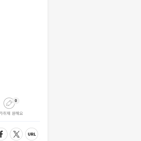
0
가취재 원해요