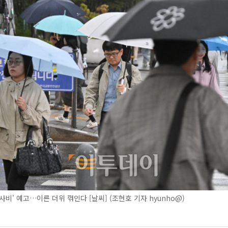
사비' 예고…이른 더위 꺾인다 [날씨] (조현호 기자 hyunho@)