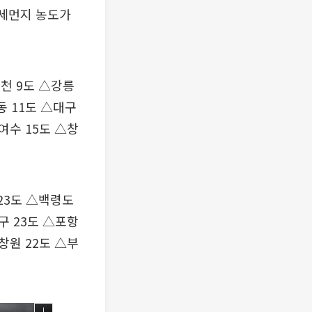
미세먼지 농도가
춘천 9도 △강릉
동 11도 △대구
△여수 15도 △창
 23도 △백령도
대구 23도 △포항
△창원 22도 △부