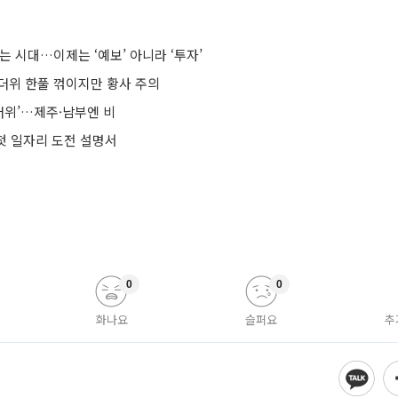
는 시대…이제는 ‘예보’ 아니라 ‘투자’
더위 한풀 꺾이지만 황사 주의
무더위’…제주·남부엔 비
 첫 일자리 도전 설명서
0
0
화나요
슬퍼요
추