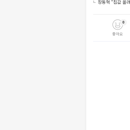
장동혁 “집값 올
0
좋아요