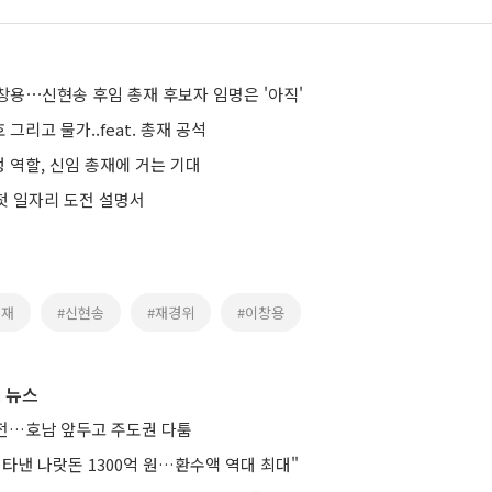
창용⋯신현송 후임 총재 후보자 임명은 '아직'
그리고 물가..feat. 총재 공석
 역할, 신임 총재에 거는 기대
 첫 일자리 도전 설명서
총재
#신현송
#재경위
#이창용
 뉴스
연전…호남 앞두고 주도권 다툼
타낸 나랏돈 1300억 원…환수액 역대 최대"