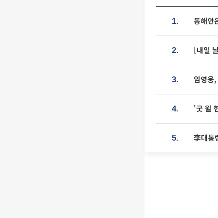
동해안은
1.
[내일 
2.
임영웅,
3.
'굿 윌
4.
李대통령
5.