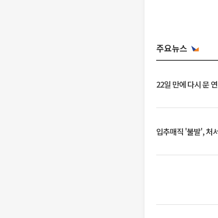
주요뉴스
22일 만에 다시 문 
입추매직 '불발', 처