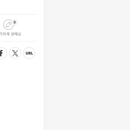
0
가취재 원해요