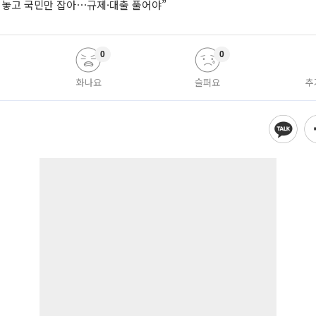
려놓고 국민만 잡아⋯규제·대출 풀어야”
0
0
화나요
슬퍼요
추