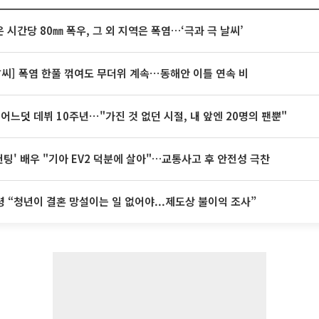
 시간당 80㎜ 폭우, 그 외 지역은 폭염…‘극과 극 날씨’
날씨] 폭염 한풀 꺾여도 무더위 계속⋯동해안 이틀 연속 비
 어느덧 데뷔 10주년⋯"가진 것 없던 시절, 내 앞엔 20명의 팬뿐"
 헌팅' 배우 "기아 EV2 덕분에 살아"…교통사고 후 안전성 극찬
 “청년이 결혼 망설이는 일 없어야...제도상 불이익 조사”