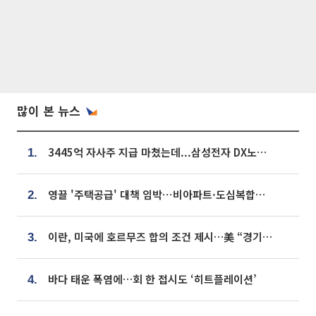
많이 본 뉴스
3445억 자사주 지급 마쳤는데...삼성전자 DX노조, 뒤늦은 '떼쓰기 집회'
1.
영끌 '주택공급' 대책 임박⋯비아파트·도심복합까지 총동원
2.
이란, 미국에 호르무즈 합의 조건 제시…美 “경기 아직 안 끝나” [종합]
3.
바다 태운 폭염에…회 한 접시도 ‘히트플레이션’
4.