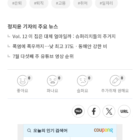
#은퇴
#퇴직
#고용
#취어
#일자리
정지윤 기자의 주요 뉴스
Vol. 12 이 집은 대체 얼마일까 : 슈퍼리치들의 주거지
폭염에 폭우까지⋯낮 최고 37도ㆍ동해안 강한 비
7월 다섯째 주 유튜브 영상 순위
0
0
0
0
좋아요
화나요
슬퍼요
추가취재 원해요