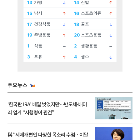
주요뉴스
‘한국판 IRA’ 베일 벗었지만…반도체·배터
리 업계 “시행령이 관건”
與 “세제개편안 다양한 목소리 수렴…이달