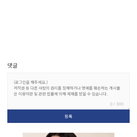
댓글
0 / 300