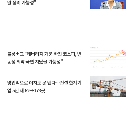
말 정리 가능성”
블룸버그 “레버리지 거품 빠진 코스피, 변
동성 최악 국면 지났을 가능성”
영업익으로 이자도 못 낸다…건설 한계기
업 5년 새 62→173곳