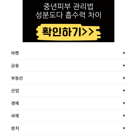
마켓
금융
부동산
산업
경제
국제
정치