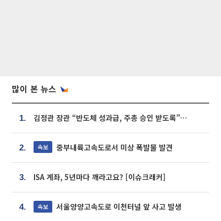
많이 본 뉴스
김정관 장관 “반도체 성과급, 주총 승인 받도록”…상법·자본시장법 개정 시사
1.
중부내륙고속도로서 미상 폭발물 발견
속보
2.
ISA 계좌, 5년마다 깨라고요? [이슈크래커]
3.
서울양양고속도로 이천터널 앞 사고 발생
속보
4.