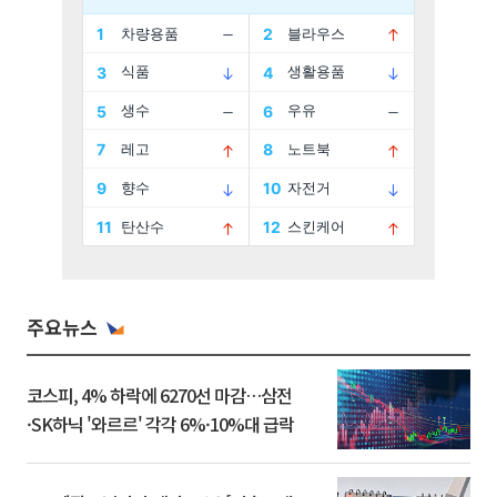
주요뉴스
코스피, 4% 하락에 6270선 마감…삼전
·SK하닉 '와르르' 각각 6%·10%대 급락