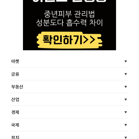
마켓
금융
부동산
산업
경제
국제
정치