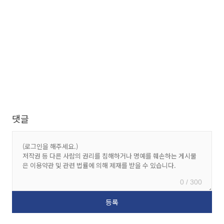
댓글
0 / 300