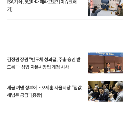
ISA 계좌, 5년마다 깨라고요? [이슈크래
커]
김정관 장관 “반도체 성과급, 주총 승인 받
도록”…상법·자본시장법 개정 시사
세금 꺼낸 정부에…오세훈 서울시장 “집값
해법은 공급” [종합]