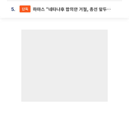
하마스 “네타냐후 합의안 거절, 총선 앞두고 시간 끌기”
단독
5.