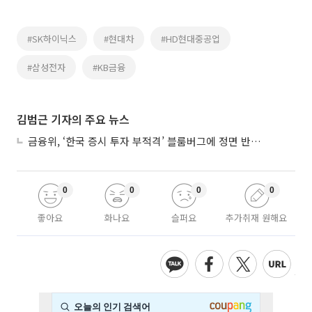
#SK하이닉스
#현대차
#HD현대중공업
#삼성전자
#KB금융
김범근 기자의 주요 뉴스
금융위, ‘한국 증시 투자 부적격’ 블룸버그에 정면 반박…“근거 불분명”
0
0
0
0
좋아요
화나요
슬퍼요
추가취재 원해요