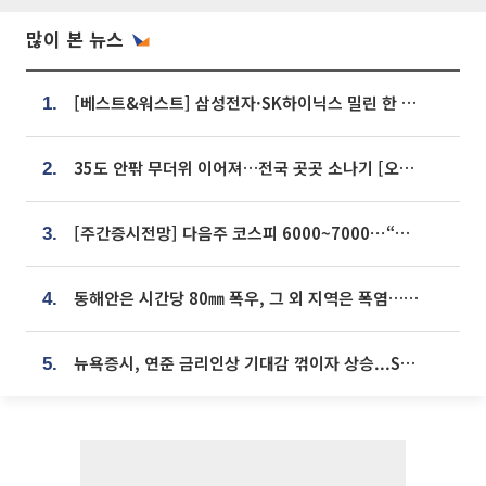
많이 본 뉴스
[베스트&워스트] 삼성전자·SK하이닉스 밀린 한 주…상상인증권은 85% 급등
1.
35도 안팎 무더위 이어져…전국 곳곳 소나기 [오늘 날씨]
2.
[주간증시전망] 다음주 코스피 6000~7000⋯“外人 수급은 정책이 변수”
3.
동해안은 시간당 80㎜ 폭우, 그 외 지역은 폭염…‘극과 극 날씨’
4.
뉴욕증시, 연준 금리인상 기대감 꺾이자 상승...S&P500 사상 최고치 [종합]
5.