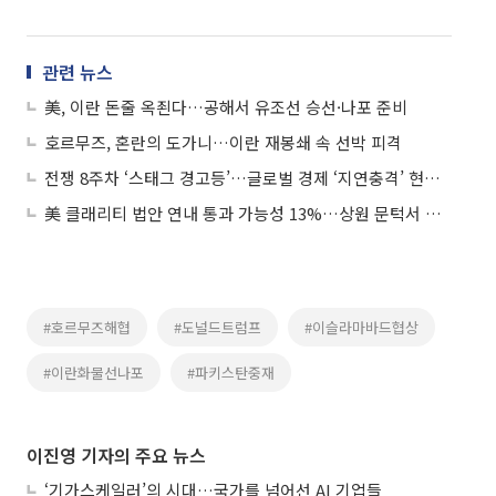
관련 뉴스
美, 이란 돈줄 옥죈다…공해서 유조선 승선·나포 준비
호르무즈, 혼란의 도가니…이란 재봉쇄 속 선박 피격
전쟁 8주차 ‘스태그 경고등’…글로벌 경제 ‘지연충격’ 현실화
美 클래리티 법안 연내 통과 가능성 13%…상원 문턱서 제동
#호르무즈해협
#도널드트럼프
#이슬라마바드협상
#이란화물선나포
#파키스탄중재
이진영 기자의 주요 뉴스
‘기가스케일러’의 시대…국가를 넘어선 AI 기업들