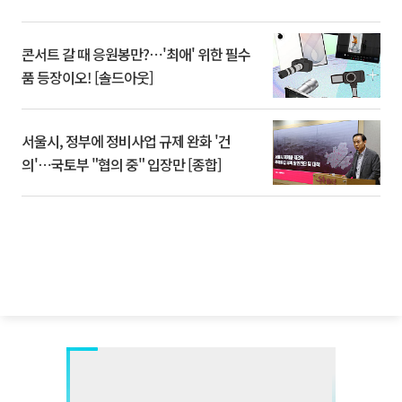
콘서트 갈 때 응원봉만?⋯'최애' 위한 필수
품 등장이오! [솔드아웃]
서울시, 정부에 정비사업 규제 완화 '건
의'⋯국토부 "협의 중" 입장만 [종합]