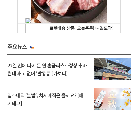
주요뉴스
22일 만에 다시 문 연 홈플러스…정상화 바
쁜데 재고 없어 ‘발동동’[가보니]
입추매직 '불발', 처서매직은 올까요? [해
시태그]