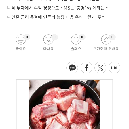
AI 투자에서 수익 경쟁으로⋯MS는 ‘증명’ vs 메타는 ‘숙제’
연준 금리 동결에 인플레 늦장 대응 우려…월가, 주식도 채권도 던졌다
0
0
0
0
좋아요
화나요
슬퍼요
추가취재 원해요