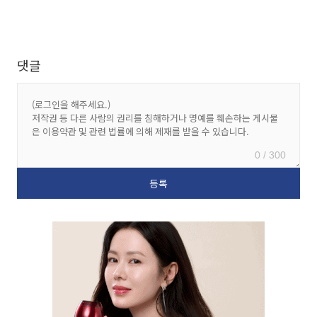
댓글
0 / 300