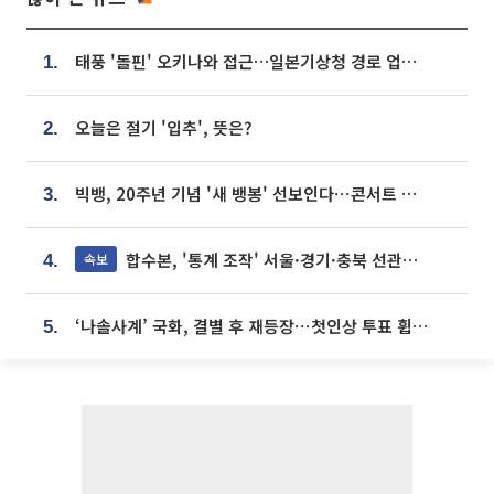
태풍 '돌핀' 오키나와 접근…일본기상청 경로 업데이트
1.
오늘은 절기 '입추', 뜻은?
2.
빅뱅, 20주년 기념 '새 뱅봉' 선보인다⋯콘서트 앞두고 팝업 개최
3.
합수본, '통계 조작' 서울·경기·충북 선관위 등 추가 압수수색
속보
4.
‘나솔사계’ 국화, 결별 후 재등장⋯첫인상 투표 휩쓸고 ‘인기녀’ 등극
5.