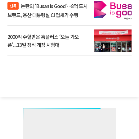
논란의 'Busan is Good'…8억 도시
단독
브랜드, 용산 대통령실 CI 업체가 수행
2000억 수혈받은 홈플러스 ‘오늘 가오
픈’...13일 정식 개장 시험대