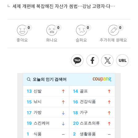
세제 개편에 복잡해진 자산가 셈법⋯강남 고령자·다주택자 ‘자산재편 고심’
0
0
0
0
좋아요
화나요
슬퍼요
추가취재 원해요