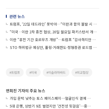
관련 뉴스
트럼프, ‘22일 데드라인’ 못박아…“이란과 합의 불발 시 공습 재개”
“미국ㆍ이란 2차 종전 협상, 20일 월요일 파키스탄서 개최 전망”
이란 “휴전 기간 호르무즈 개방”…트럼프 “감사하지만 해군 봉쇄는 유지”
STO 하위법규 예상안, 풀링·거래한도·정형증권 로드맵 제시
#트럼프
#미국
#이슬라마바드
#외교협상
연희진 기자의 주요 뉴스
가입 문턱 낮추는 토스 페이스페이⋯얼굴인식 결제 확산 속도낸다
5대 은행, 상반기 9조 벌었지만 ‘건전성 뒷걸음’⋯중기대출 문턱 높아지나