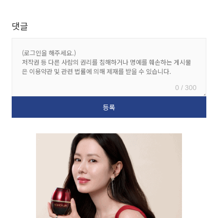
댓글
0 / 300