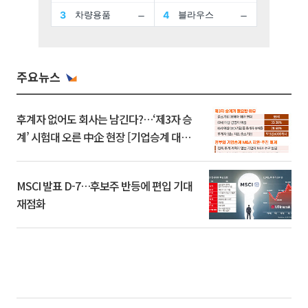
주요뉴스
후계자 없어도 회사는 남긴다?…‘제3자 승
계’ 시험대 오른 中企 현장 [기업승계 대전
환]
MSCI 발표 D-7…후보주 반등에 편입 기대
재점화