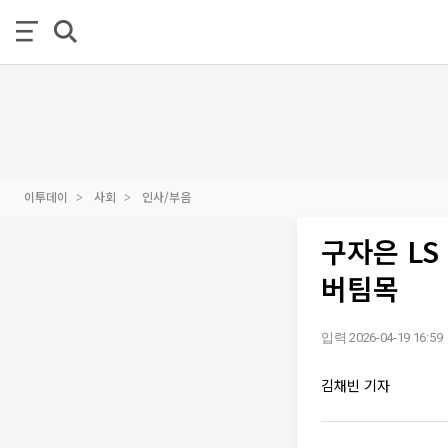
이투데이
사회
인사/부음
구자은 LS
버팀목
입력 2026-04-19 16:59
김채빈 기자