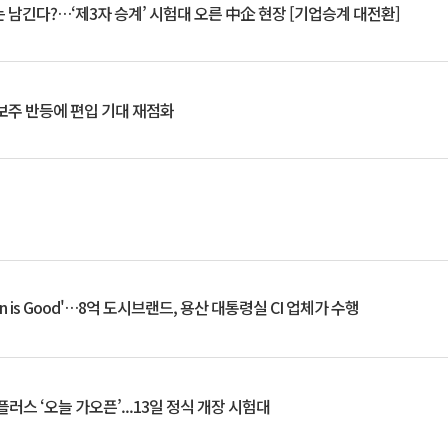
 남긴다?…‘제3자 승계’ 시험대 오른 中企 현장 [기업승계 대전환]
후보주 반등에 편입 기대 재점화
an is Good'…8억 도시브랜드, 용산 대통령실 CI 업체가 수행
플러스 ‘오늘 가오픈’...13일 정식 개장 시험대