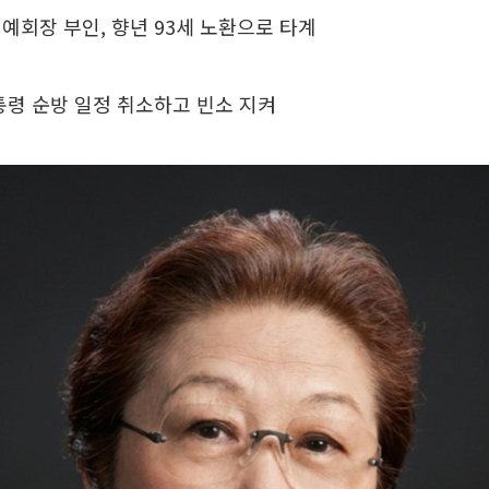
예회장 부인, 향년 93세 노환으로 타계
통령 순방 일정 취소하고 빈소 지켜