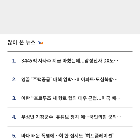
많이 본 뉴스
3445억 자사주 지급 마쳤는데...삼성전자 DX노조, 뒤늦은 '떼쓰기 집회'
1.
영끌 '주택공급' 대책 임박⋯비아파트·도심복합까지 총동원
2.
이란 “호르무즈 새 항로 합의 매우 근접...미국 배상 먼저”
3.
우성빈 기장군수 ‘유튜브 정치’에…국민의힘 군의원들 집단 반발
4.
바다 태운 폭염에…회 한 접시도 ‘히트플레이션’
5.