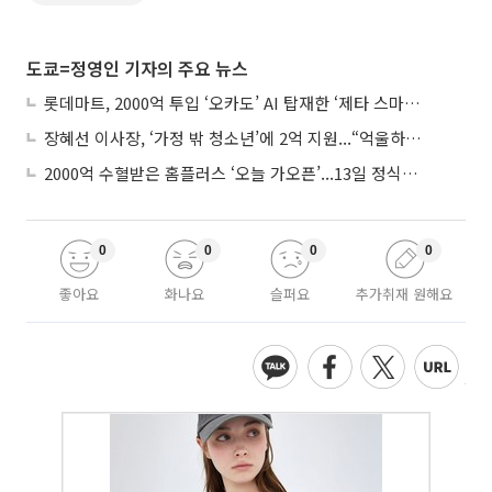
도쿄=정영인 기자의 주요 뉴스
롯데마트, 2000억 투입 ‘오카도’ AI 탑재한 ‘제타 스마트센터’...온라인 장보기 판 바꾼다
장혜선 이사장, ‘가정 밖 청소년’에 2억 지원...“억울하고 아파도 단단해지길”
2000억 수혈받은 홈플러스 ‘오늘 가오픈’...13일 정식 개장 시험대
0
0
0
0
좋아요
화나요
슬퍼요
추가취재 원해요