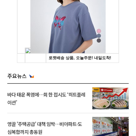
주요뉴스
바다 태운 폭염에…회 한 접시도 ‘히트플레
이션’
영끌 '주택공급' 대책 임박⋯비아파트·도
심복합까지 총동원