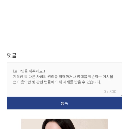
댓글
0 / 300