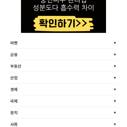
마켓
금융
부동산
산업
경제
국제
정치
사회