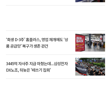
‘회생 D-3주’ 홈플러스, 영업 재개에도 ‘상
품 공급망’ 복구가 생존 관건
3445억 자사주 지급 마쳤는데...삼성전자
DX노조, 뒤늦은 '떼쓰기 집회'