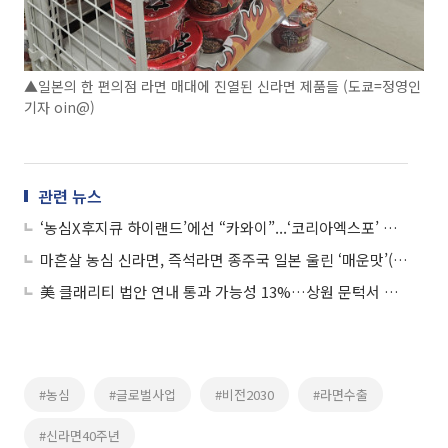
▲일본의 한 편의점 라면 매대에 진열된 신라면 제품들 (도쿄=정영인
기자 oin@)
관련 뉴스
‘농심X후지큐 하이랜드’에선 “카와이”...‘코리아엑스포’ 시식 후엔 “오이시”
마흔살 농심 신라면, 즉석라면 종주국 일본 울린 ‘매운맛’(르포)
美 클래리티 법안 연내 통과 가능성 13%…상원 문턱서 제동
#농심
#글로벌사업
#비전2030
#라면수출
#신라면40주년