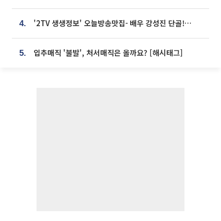
'2TV 생생정보' 오늘방송맛집- 배우 강성진 단골! 쌀국수ㆍ푸팟퐁 커리 맛집 '블○○○'
4.
입추매직 '불발', 처서매직은 올까요? [해시태그]
5.