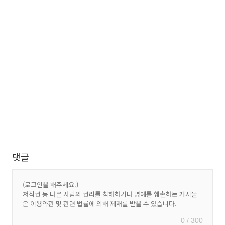
댓글
0 / 300