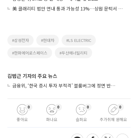
美 클래리티 법안 연내 통과 가능성 13%…상원 문턱서 제동
#삼성전자
#현대차
#LS ELECTRIC
#한화에어로스페이스
#두산에너빌리티
김범근 기자의 주요 뉴스
금융위, ‘한국 증시 투자 부적격’ 블룸버그에 정면 반박…“근거 불분명”
0
0
0
0
좋아요
화나요
슬퍼요
추가취재 원해요