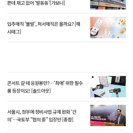
쁜데 재고 없어 ‘발동동’[가보니]
입추매직 '불발', 처서매직은 올까요? [해
시태그]
콘서트 갈 때 응원봉만?⋯'최애' 위한 필수
품 등장이오! [솔드아웃]
서울시, 정부에 정비사업 규제 완화 '건
의'⋯국토부 "협의 중" 입장만 [종합]