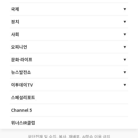
국제
정치
사회
오피니언
문화·라이프
뉴스발전소
이투데이TV
스페셜리포트
Channel 5
위너스IR클럽
무단전재 및 수집, 복사, 재배포, AI학습 이용 금지