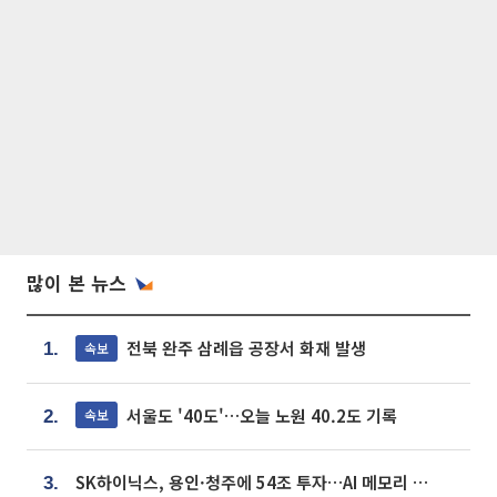
많이 본 뉴스
전북 완주 삼례읍 공장서 화재 발생
속보
1.
서울도 '40도'…오늘 노원 40.2도 기록
속보
2.
SK하이닉스, 용인·청주에 54조 투자…AI 메모리 생산기지 키운다
3.