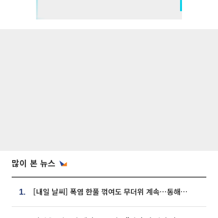
많이 본 뉴스
[내일 날씨] 폭염 한풀 꺾여도 무더위 계속⋯동해안 이틀 연속 비
1.