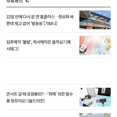
주요뉴스
22일 만에 다시 문 연 홈플러스…정상화 바
쁜데 재고 없어 ‘발동동’[가보니]
입추매직 '불발', 처서매직은 올까요? [해
시태그]
콘서트 갈 때 응원봉만?⋯'최애' 위한 필수
품 등장이오! [솔드아웃]