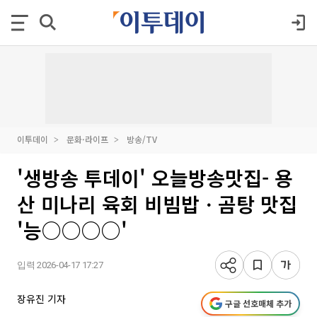
이투데이
문화·라이프
방송/TV
'생방송 투데이' 오늘방송맛집- 용
산 미나리 육회 비빔밥ㆍ곰탕 맛집
'능○○○○'
입력 2026-04-17 17:27
장유진 기자
구글 선호매체 추가