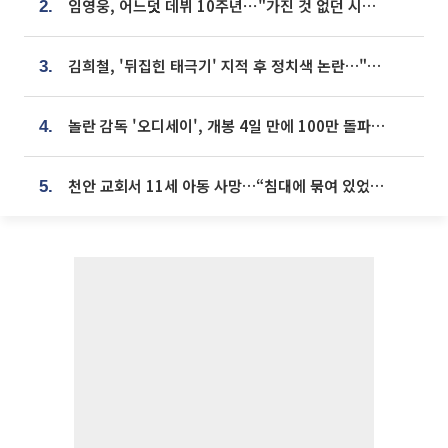
임영웅, 어느덧 데뷔 10주년⋯"가진 것 없던 시절, 내 앞엔 20명의 팬뿐"
2.
김희철, '뒤집힌 태극기' 지적 후 정치색 논란…"좌우 떠나 우리나라 국기"
3.
놀란 감독 '오디세이', 개봉 4일 만에 100만 돌파⋯'왕사남' 보다 빠르다
4.
천안 교회서 11세 아동 사망…“침대에 묶여 있었다” 진술 확보
5.