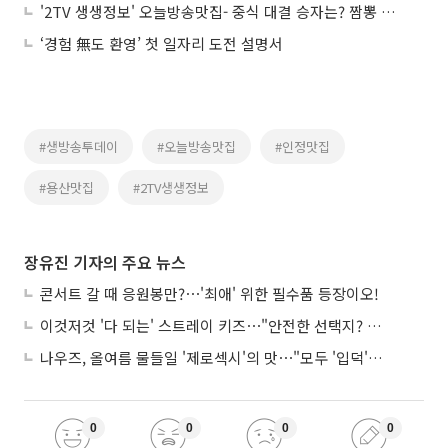
'2TV 생생정보' 오늘방송맛집- 중식 대결 승자는? 짬뽕 맛집 vs 짜장면 맛집
‘경험 無도 환영’ 첫 일자리 도전 설명서
#생방송투데이
#오늘방송맛집
#인정맛집
#용산맛집
#2TV생생정보
장유진 기자의 주요 뉴스
콘서트 갈 때 응원봉만?⋯'최애' 위한 필수품 등장이오!
이것저것 '다 되는' 스트레이 키즈⋯"안전한 선택지? 도전이 재밌죠"
나우즈, 올여름 물들일 '제로섹시'의 맛⋯"모두 '입덕'시킬 것"
0
0
0
0