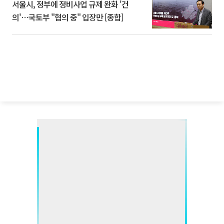
서울시, 정부에 정비사업 규제 완화 '건
의'⋯국토부 "협의 중" 입장만 [종합]