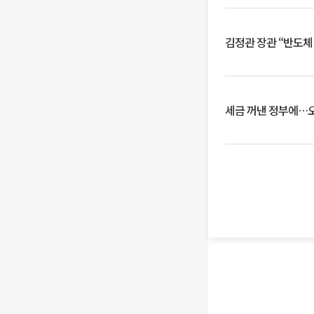
김정관 장관 “반도체
세금 꺼낸 정부에…오