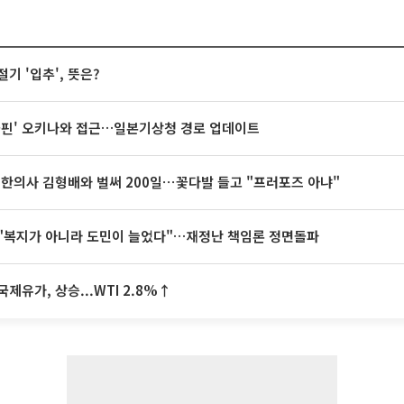
절기 '입추', 뜻은?
돌핀' 오키나와 접근…일본기상청 경로 업데이트
 한의사 김형배와 벌써 200일⋯꽃다발 들고 "프러포즈 아냐"
"복지가 아니라 도민이 늘었다"…재정난 책임론 정면돌파
국제유가, 상승...WTI 2.8%↑