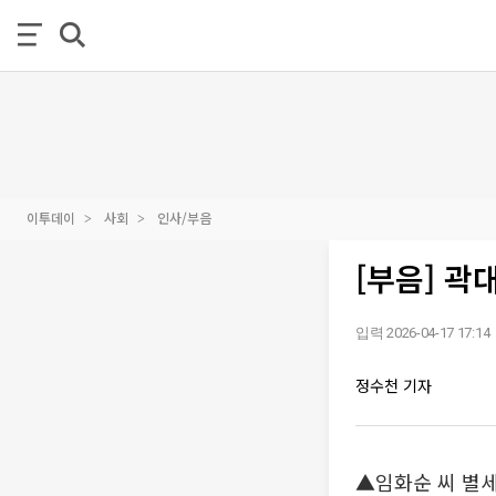
이투데이
사회
인사/부음
[부음] 곽
입력 2026-04-17 17:14
정수천 기자
▲임화순 씨 별세