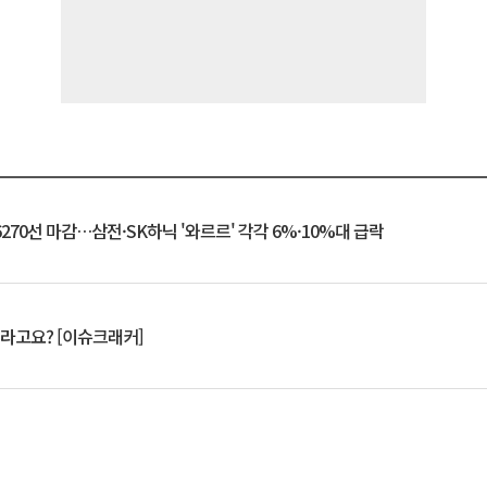
6270선 마감…삼전·SK하닉 '와르르' 각각 6%·10%대 급락
 깨라고요? [이슈크래커]