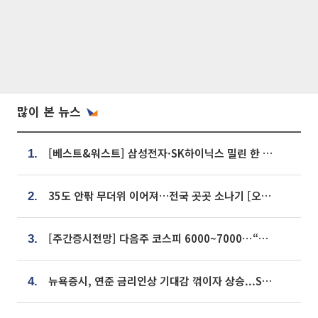
많이 본 뉴스
[베스트&워스트] 삼성전자·SK하이닉스 밀린 한 주…상상인증권은 85% 급등
1.
35도 안팎 무더위 이어져…전국 곳곳 소나기 [오늘 날씨]
2.
[주간증시전망] 다음주 코스피 6000~7000⋯“外人 수급은 정책이 변수”
3.
뉴욕증시, 연준 금리인상 기대감 꺾이자 상승...S&P500 사상 최고치 [종합]
4.