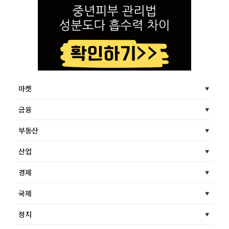
마켓
금융
부동산
산업
경제
국제
정치