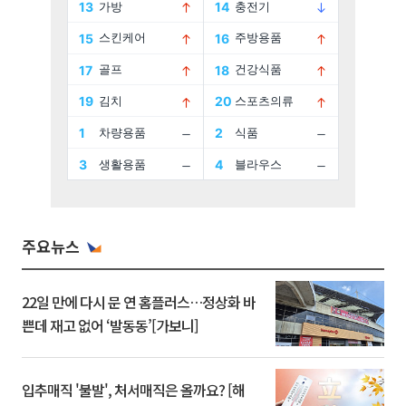
주요뉴스
22일 만에 다시 문 연 홈플러스…정상화 바
쁜데 재고 없어 ‘발동동’[가보니]
입추매직 '불발', 처서매직은 올까요? [해