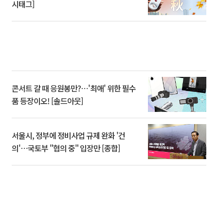
시태그]
콘서트 갈 때 응원봉만?⋯'최애' 위한 필수
품 등장이오! [솔드아웃]
서울시, 정부에 정비사업 규제 완화 '건
의'⋯국토부 "협의 중" 입장만 [종합]