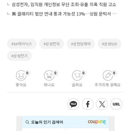
삼성전자, 임직원 개인정보 무단 조회·유출 의혹 직원 고소
美 클래리티 법안 연내 통과 가능성 13%…상원 문턱서 제동
#SK하이닉스
#삼성전자
#삼천당제약
#삼성SDI
#삼성전기
0
0
0
0
좋아요
화나요
슬퍼요
추가취재 원해요