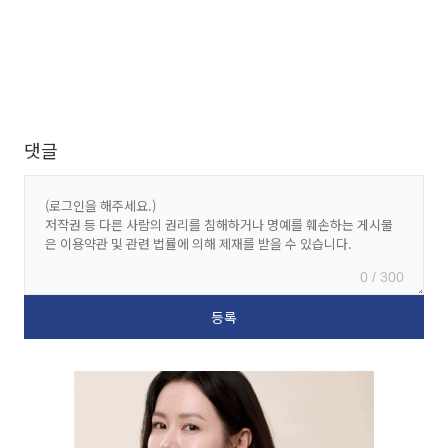
댓글
0 / 300