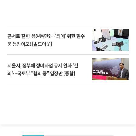
콘서트 갈 때 응원봉만?⋯'최애' 위한 필수
품 등장이오! [솔드아웃]
서울시, 정부에 정비사업 규제 완화 '건
의'⋯국토부 "협의 중" 입장만 [종합]