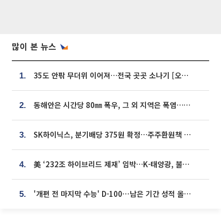
많이 본 뉴스
35도 안팎 무더위 이어져…전국 곳곳 소나기 [오늘 날씨]
1.
동해안은 시간당 80㎜ 폭우, 그 외 지역은 폭염…‘극과 극 날씨’
2.
SK하이닉스, 분기배당 375원 확정…주주환원책 9월로 앞당겨 발표
3.
美 ‘232조 하이브리드 제재’ 임박…K-태양광, 불확실성 털고 날개 다나
4.
'개편 전 마지막 수능' D-100⋯남은 기간 성적 올릴 전략은
5.