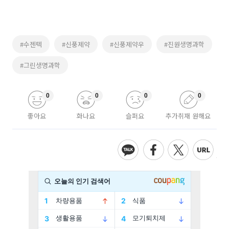
#수젠텍
#신풍제약
#신풍제약우
#진원생명과학
#그린생명과학
0
0
0
0
좋아요
화나요
슬퍼요
추가취재 원해요