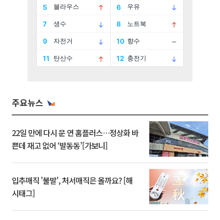
주요뉴스
22일 만에 다시 문 연 홈플러스…정상화 바
쁜데 재고 없어 ‘발동동’[가보니]
입추매직 '불발', 처서매직은 올까요? [해
시태그]