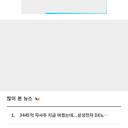
많이 본 뉴스
3445억 자사주 지급 마쳤는데...삼성전자 DX노조, 뒤늦은 '떼쓰기 집회'
1.