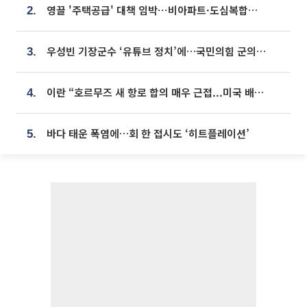
영끌 '주택공급' 대책 임박⋯비아파트·도심복합까지 총동원
2.
우성빈 기장군수 ‘유튜브 정치’에…국민의힘 군의원들 집단 반발
3.
이란 “호르무즈 새 항로 합의 매우 근접...미국 배상 먼저”
4.
바다 태운 폭염에…회 한 접시도 ‘히트플레이션’
5.