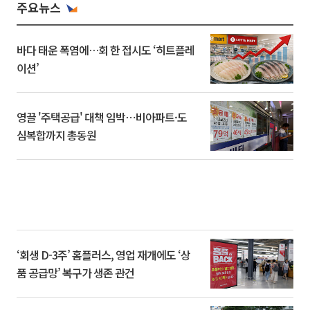
주요뉴스
바다 태운 폭염에…회 한 접시도 ‘히트플레
이션’
영끌 '주택공급' 대책 임박⋯비아파트·도
심복합까지 총동원
‘회생 D-3주’ 홈플러스, 영업 재개에도 ‘상
품 공급망’ 복구가 생존 관건