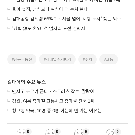
육아 휴직, 남성보다 여성이 더 눈치 본다
김해공항 검색량 66%↑…서울 넘어 '지방 도시' 찾는 외국인들
‘경험 無도 환영’ 첫 일자리 도전 설명서
#당근부동산
#세대별주거평가
#주차
#교통
김다애의 주요 뉴스
만지고 누르며 푼다…스트레스 잡는 '말랑이'
강원, 여름 휴가철 교통사고 증가율 전국 1위
창고형 약국, 10명 중 9명 아는데 안 가는 이유는
0
0
0
0