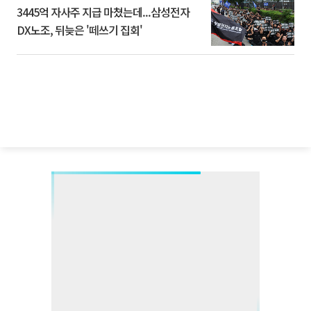
3445억 자사주 지급 마쳤는데...삼성전자
DX노조, 뒤늦은 '떼쓰기 집회'