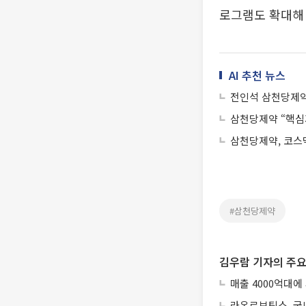
로그램도 확대해
AI 추천 뉴스
전인석 삼천당제약
삼천당제약 “핵심기
삼천당제약, 코스
#삼천당제약
김우람 기자의 주요
매출 4000억대에
라온로보틱스, 국내