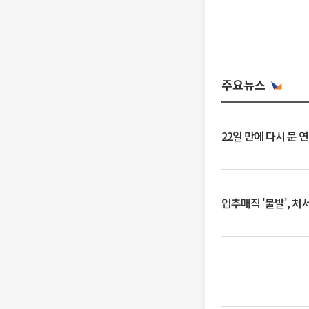
주요뉴스
22일 만에 다시 문 
입추매직 '불발', 처