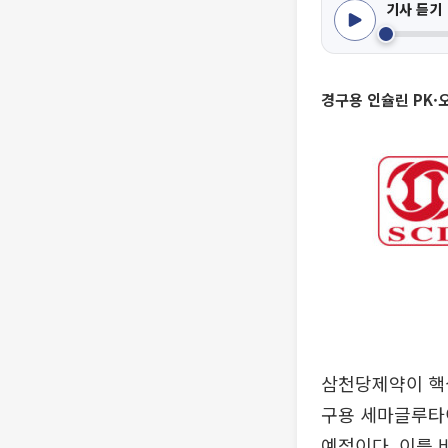
기사 듣기
경구용 인슐린 PK·
삼천당제약이 핵
구용 세마글루타
예정이다. 이를 