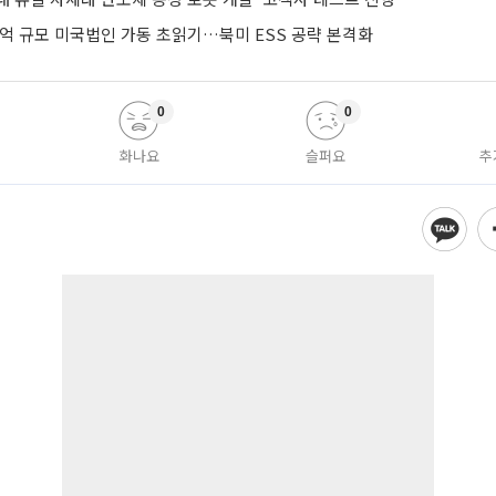
0억 규모 미국법인 가동 초읽기…북미 ESS 공략 본격화
0
0
화나요
슬퍼요
추