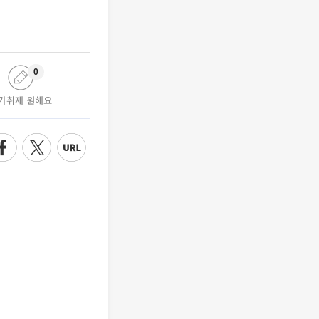
0
가취재 원해요