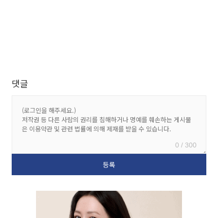
댓글
0 / 300