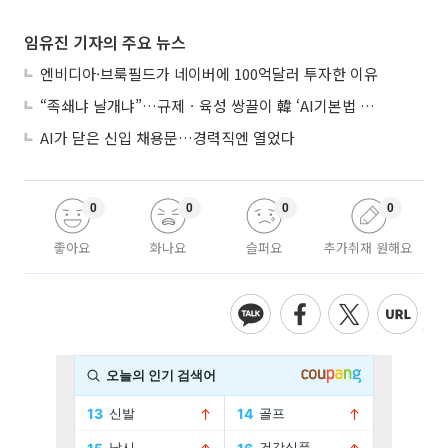
임유진 기자의 주요 뉴스
엔비디아·브룩필드가 네이버에 100억달러 투자한 이유
“족쇄냐 날개냐”…규제ㆍ육성 쌍끌이 韓 ‘AI기본법 개정안’ 오늘 시행
AI가 닫은 신입 채용문…경력직엔 열었다
0
0
0
0
좋아요
화나요
슬퍼요
추가취재 원해요