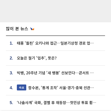
많이 본 뉴스
태풍 '돌핀' 오키나와 접근…일본기상청 경로 업데이트
1.
오늘은 절기 '입추', 뜻은?
2.
빅뱅, 20주년 기념 '새 뱅봉' 선보인다⋯콘서트 앞두고 팝업 개최
3.
합수본, '통계 조작' 서울·경기·충북 선관위 등 추가 압수수색
속보
4.
‘나솔사계’ 국화, 결별 후 재등장⋯첫인상 투표 휩쓸고 ‘인기녀’ 등극
5.