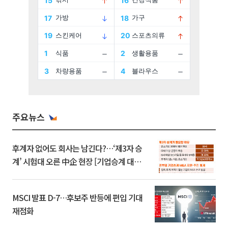
주요뉴스
후계자 없어도 회사는 남긴다?…‘제3자 승
계’ 시험대 오른 中企 현장 [기업승계 대전
환]
MSCI 발표 D-7…후보주 반등에 편입 기대
재점화