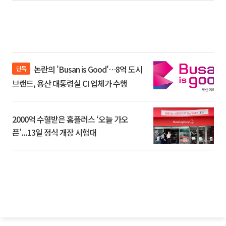
논란의 'Busan is Good'…8억 도시
단독
브랜드, 용산 대통령실 CI 업체가 수행
2000억 수혈받은 홈플러스 ‘오늘 가오
픈’...13일 정식 개장 시험대