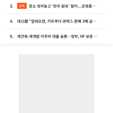
젖소 섞어놓고 ‘한우 원육’ 팔이...공영홈쇼핑 표기·검증 구멍
단독
3.
대신證 “알테오젠, 키트루다 큐렉스 판매 3배 급증…목표가 41만원 상향”
4.
재건축·재개발 이주비 대출 숨통…정부, HF 보증 신설 추진
5.