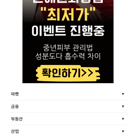
마켓
금융
부동산
산업