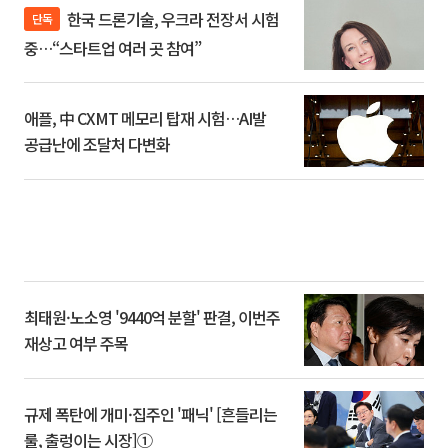
한국 드론기술, 우크라 전장서 시험
단독
중…“스타트업 여러 곳 참여”
애플, 中 CXMT 메모리 탑재 시험…AI발
공급난에 조달처 다변화
최태원·노소영 '9440억 분할' 판결, 이번주
재상고 여부 주목
규제 폭탄에 개미·집주인 '패닉' [흔들리는
룰, 출렁이는 시장]①