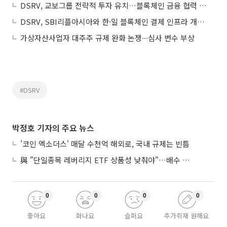
DSRV, 교보그룹 전략적 투자 유치…블록체인 금융 협력 확대
DSRV, SBI리플아시아와 한·일 블록체인 결제 인프라 개발 착수
가상자산사업자 대주주 규제 완화 논쟁∙∙∙심사 변수 부상
#DSRV
박정호 기자의 주요 뉴스
'코인 엑소더스' 매달 수천억 해외로, 국내 규제는 빈틈
與 "단일종목 레버리지 ETF 상품성 낮춰야"…배수 조정안도 거론
0
0
0
0
좋아요
화나요
슬퍼요
추가취재 원해요