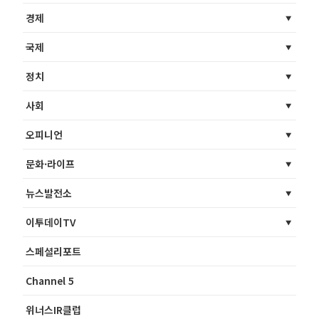
경제
국제
정치
사회
오피니언
문화·라이프
뉴스발전소
이투데이TV
스페셜리포트
Channel 5
위너스IR클럽