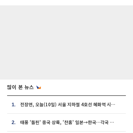
많이 본 뉴스
전장연, 오늘(10일) 서울 지하철 4호선 혜화역 시위…1호선 용산역 무정차
1.
태풍 '돌핀' 중국 상륙, '찬홈' 일본→한국…각국 기상청 예상 경로는?
2.