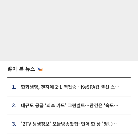
많이 본 뉴스
한화생명, 젠지에 2-1 역전승⋯KeSPA컵 결선 스테이지 2 직행
1.
대규모 공급 ‘최후 카드’ 그린벨트⋯관건은 ‘속도’ [주택공급 승부수의 조건]
2.
'2TV 생생정보' 오늘방송맛집- 민어 한 상 '청○○○' vs 전복 한 상 '명○'
3.