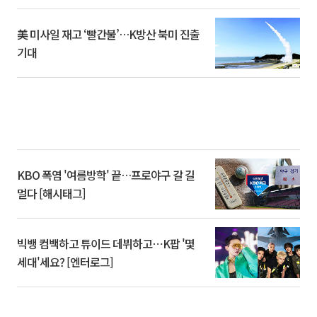
美 미사일 재고 ‘빨간불’…K방산 북미 진출
기대
KBO 폭염 '여름방학' 끝…프로야구 갈 길
멀다 [해시태그]
빅뱅 컴백하고 튜이드 데뷔하고⋯K팝 '몇
세대'세요? [엔터로그]