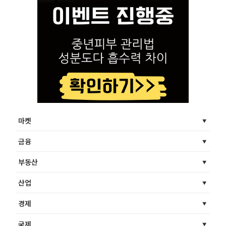
마켓
금융
부동산
산업
경제
국제