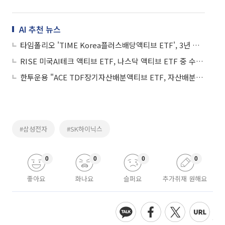
AI 추천 뉴스
타임폴리오 'TIME Korea플러스배당액티브 ETF', 3년 연속 특별배당 실시
RISE 미국AI테크 액티브 ETF, 나스닥 액티브 ETF 중 수익률 1위
한투운용 "ACE TDF장기자산배분액티브 ETF, 자산배분형 ETF 1년 수익률 1위"
#삼성전자
#SK하이닉스
0
0
0
0
좋아요
화나요
슬퍼요
추가취재 원해요