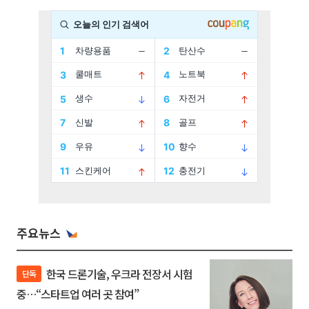
주요뉴스
한국 드론기술, 우크라 전장서 시험
단독
중…“스타트업 여러 곳 참여”