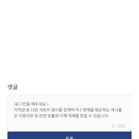
댓글
0 / 300