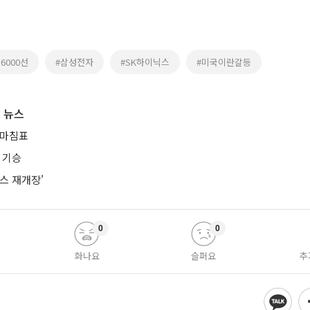
6000선
#삼성전자
#SK하이닉스
#미국이란갈등
 뉴스
 마침표
 기승
스 재개장'
0
0
화나요
슬퍼요
추