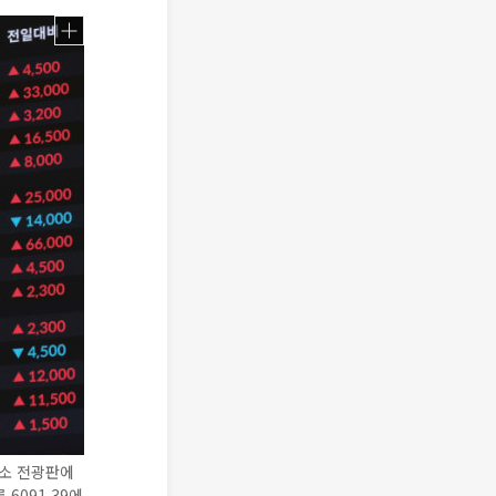
래소 전광판에
6091.39에