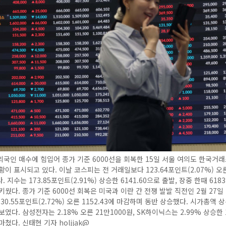
국인 매수에 힘입어 종가 기준 6000선을 회복한 15일 서울 여의도 한국거
황이 표시되고 있다. 이날 코스피는 전 거래일보다 123.64포인트(2.07%) 오른 
 지수는 173.85포인트(2.91%) 상승한 6141.60으로 출발, 장중 한때 618
키웠다. 종가 기준 6000선 회복은 미국과 이란 간 전쟁 발발 직전인 2월 27일
30.55포인트(2.72%) 오른 1152.43에 마감하며 동반 상승했다. 시가총액 
였다. 삼성전자는 2.18% 오른 21만1000원, SK하이닉스는 2.99% 상승한 
쳤다. 신태현 기자 holjjak@