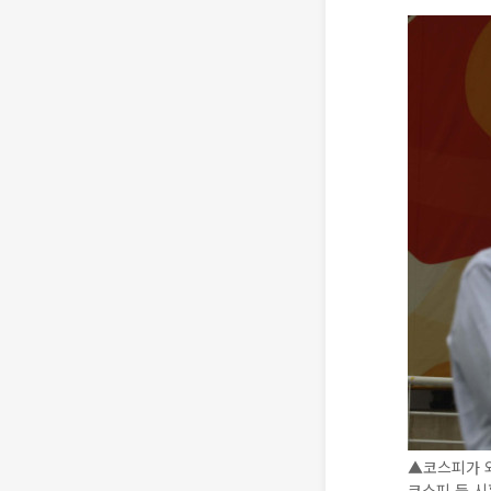
▲코스피가 외
코스피 등 시