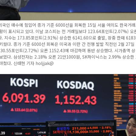
국인 매수에 힘입어 종가 기준 6000선을 회복한 15일 서울 여의도 한국거
황이 표시되고 있다. 이날 코스피는 전 거래일보다 123.64포인트(2.07%) 오른 
 지수는 173.85포인트(2.91%) 상승한 6141.60으로 출발, 장중 한때 618
키웠다. 종가 기준 6000선 회복은 미국과 이란 간 전쟁 발발 직전인 2월 27일
30.55포인트(2.72%) 오른 1152.43에 마감하며 동반 상승했다. 시가총액 
였다. 삼성전자는 2.18% 오른 21만1000원, SK하이닉스는 2.99% 상승한 
쳤다. 신태현 기자 holjjak@