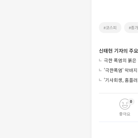
#코스피
#종가
신태현 기자의 주요
극한 폭염의 붉은
'극한폭염' 막바지
'기사회생, 홈플러
0
좋아요