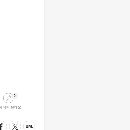
0
가취재 원해요