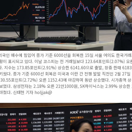
국인 매수에 힘입어 종가 기준 6000선을 회복한 15일 서울 여의도 한국거
황이 표시되고 있다. 이날 코스피는 전 거래일보다 123.64포인트(2.07%) 오른 
 지수는 173.85포인트(2.91%) 상승한 6141.60으로 출발, 장중 한때 618
키웠다. 종가 기준 6000선 회복은 미국과 이란 간 전쟁 발발 직전인 2월 27일
30.55포인트(2.72%) 오른 1152.43에 마감하며 동반 상승했다. 시가총액 
였다. 삼성전자는 2.18% 오른 21만1000원, SK하이닉스는 2.99% 상승한 
쳤다. 신태현 기자 holjjak@