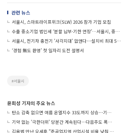
관련 뉴스
서울시, 스마트라이프위크(SLW) 2026 참가 기업 모집
수출 중소기업 법인세 ‘분할 납부·기한 연장’…서울시, 중소기업 세 부담 완화
서울시, 전기차 충전기 '사각지대' 없앤다⋯설치비 최대 50% 직접 지원
‘경험 無도 환영’ 첫 일자리 도전 설명서
#서울시
윤희성 기자의 주요 뉴스
탄소 감축 없으면 여름 온열지수 33도까지 상승⋯기상청, 2100년 미래전망
기약 없는 '극한더위' 당분간 계속된다⋯다음주도 폭염·열대야 지속
김용범 만난 오세훈 "준공업지역 산업시설 비율 낮춰 공급 늘려야"