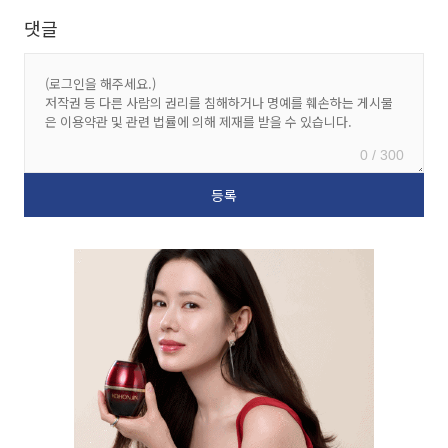
댓글
0 / 300