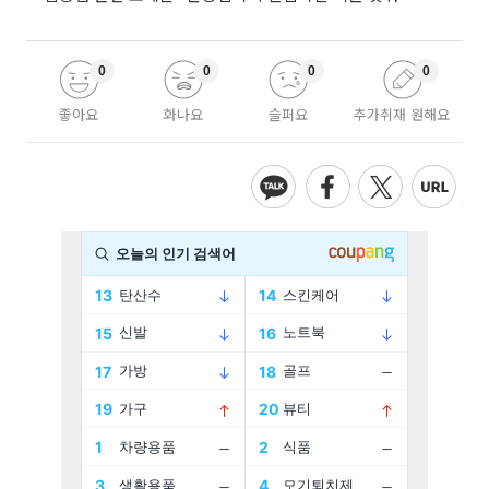
0
0
0
0
좋아요
화나요
슬퍼요
추가취재 원해요