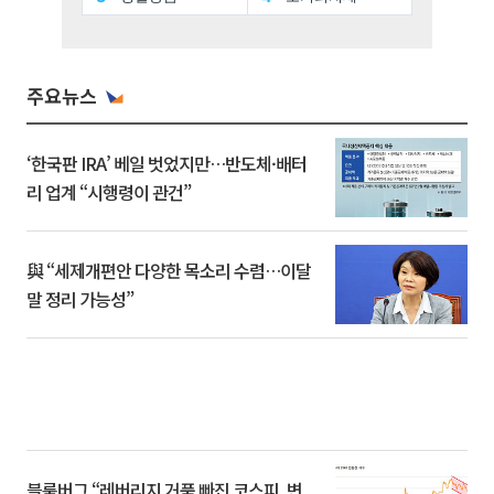
주요뉴스
‘한국판 IRA’ 베일 벗었지만…반도체·배터
리 업계 “시행령이 관건”
與 “세제개편안 다양한 목소리 수렴…이달
말 정리 가능성”
블룸버그 “레버리지 거품 빠진 코스피, 변