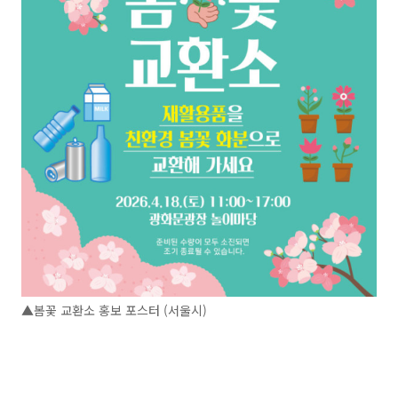
▲봄꽃 교환소 홍보 포스터 (서울시)