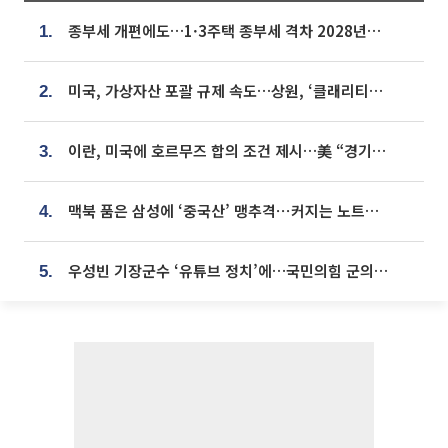
종부세 개편에도…1·3주택 종부세 격차 2028년부터 확대
1.
미국, 가상자산 포괄 규제 속도…상원, ‘클래리티법’ 9월 절차투표 추진
2.
이란, 미국에 호르무즈 합의 조건 제시…美 “경기 아직 안 끝나” [종합]
3.
맥북 품은 삼성에 ‘중국산’ 맹추격⋯커지는 노트북 OLED 시장
4.
우성빈 기장군수 ‘유튜브 정치’에…국민의힘 군의원들 집단 반발
5.