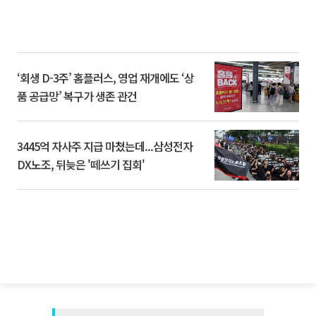
‘회생 D-3주’ 홈플러스, 영업 재개에도 ‘상
품 공급망’ 복구가 생존 관건
3445억 자사주 지급 마쳤는데...삼성전자
DX노조, 뒤늦은 '떼쓰기 집회'