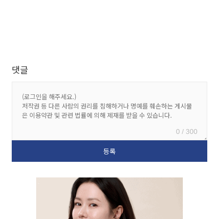
댓글
0 / 300