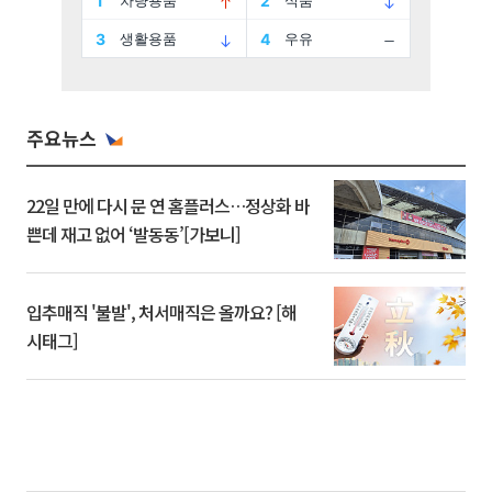
주요뉴스
22일 만에 다시 문 연 홈플러스…정상화 바
쁜데 재고 없어 ‘발동동’[가보니]
입추매직 '불발', 처서매직은 올까요? [해
시태그]