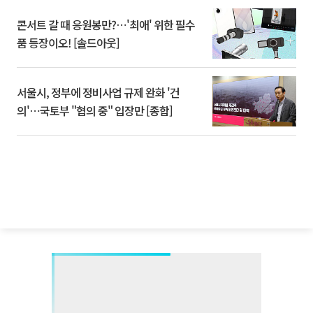
콘서트 갈 때 응원봉만?⋯'최애' 위한 필수
품 등장이오! [솔드아웃]
서울시, 정부에 정비사업 규제 완화 '건
의'⋯국토부 "협의 중" 입장만 [종합]