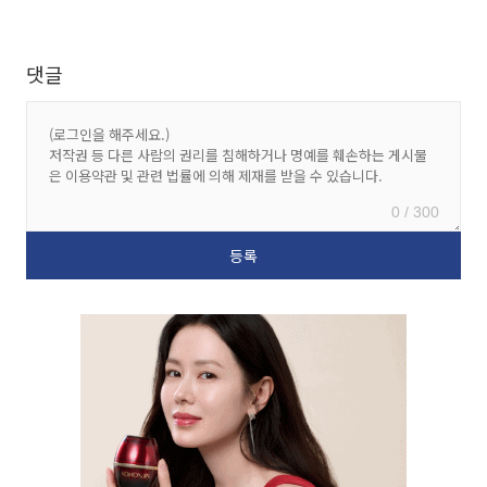
댓글
0 / 300