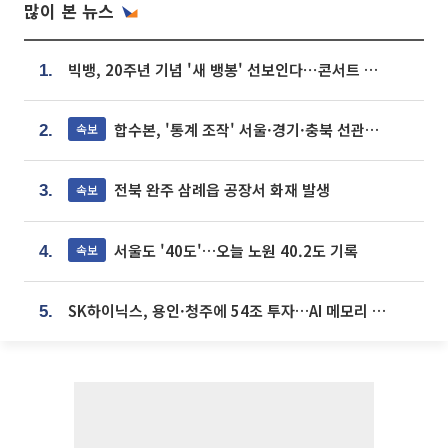
많이 본 뉴스
빅뱅, 20주년 기념 '새 뱅봉' 선보인다⋯콘서트 앞두고 팝업 개최
1.
합수본, '통계 조작' 서울·경기·충북 선관위 등 추가 압수수색
속보
2.
전북 완주 삼례읍 공장서 화재 발생
속보
3.
서울도 '40도'…오늘 노원 40.2도 기록
속보
4.
SK하이닉스, 용인·청주에 54조 투자…AI 메모리 생산기지 키운다
5.