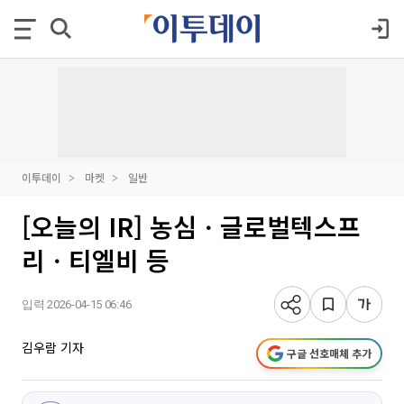
이투데이
마켓
일반
[오늘의 IR] 농심ㆍ글로벌텍스프
리ㆍ티엘비 등
입력 2026-04-15 06:46
김우람 기자
구글 선호매체 추가