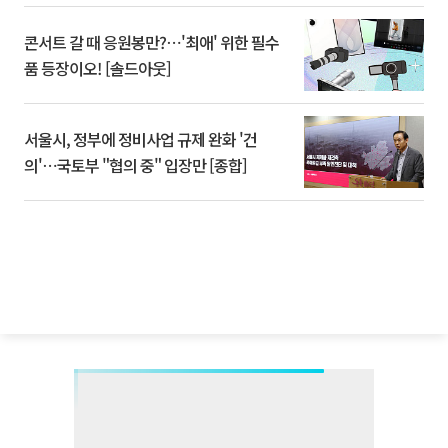
콘서트 갈 때 응원봉만?⋯'최애' 위한 필수
품 등장이오! [솔드아웃]
서울시, 정부에 정비사업 규제 완화 '건
의'⋯국토부 "협의 중" 입장만 [종합]