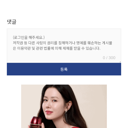
댓글
0 / 300