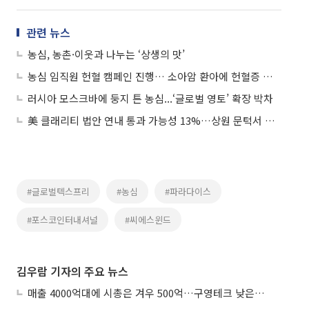
관련 뉴스
농심, 농촌·이웃과 나누는 ‘상생의 맛’
농심 임직원 헌혈 캠페인 진행… 소아암 환아에 헌혈증 기부
러시아 모스크바에 둥지 튼 농심...‘글로벌 영토’ 확장 박차
美 클래리티 법안 연내 통과 가능성 13%…상원 문턱서 제동
#글로벌텍스프리
#농심
#파라다이스
#포스코인터내셔널
#씨에스윈드
김우람 기자의 주요 뉴스
매출 4000억대에 시총은 겨우 500억…구영테크 낮은 몸값에 저가 승계 마무리