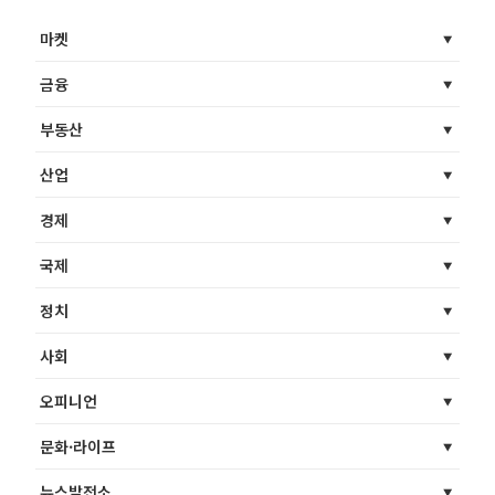
마켓
금융
부동산
산업
경제
국제
정치
사회
오피니언
문화·라이프
뉴스발전소