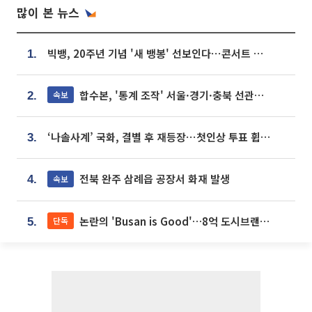
많이 본 뉴스
빅뱅, 20주년 기념 '새 뱅봉' 선보인다⋯콘서트 앞두고 팝업 개최
1.
합수본, '통계 조작' 서울·경기·충북 선관위 등 추가 압수수색
속보
2.
‘나솔사계’ 국화, 결별 후 재등장⋯첫인상 투표 휩쓸고 ‘인기녀’ 등극
3.
전북 완주 삼례읍 공장서 화재 발생
속보
4.
논란의 'Busan is Good'…8억 도시브랜드, 용산 대통령실 CI 업체가 수행
단독
5.