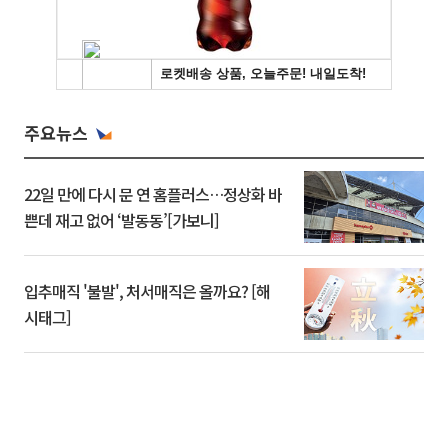
주요뉴스
22일 만에 다시 문 연 홈플러스…정상화 바
쁜데 재고 없어 ‘발동동’[가보니]
입추매직 '불발', 처서매직은 올까요? [해
시태그]