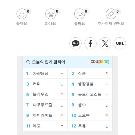
0
0
0
0
좋아요
화나요
슬퍼요
추가취재 원해요