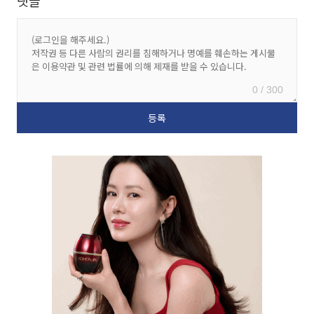
댓글
0 / 300