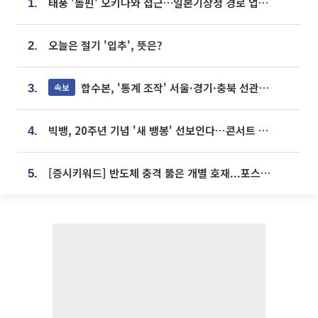
태풍 '돌핀' 오키나와 접근…일본기상청 경로 업데이트
1.
오늘은 절기 '입추', 뜻은?
2.
합수본, '통계 조작' 서울·경기·충북 선관위 등 추가 압수수색
속보
3.
빅뱅, 20주년 기념 '새 뱅봉' 선보인다⋯콘서트 앞두고 팝업 개최
4.
[증시키워드] 반도체 충격 뚫은 개별 호재...포스코퓨처엠·에코프로·한화솔루션 '눈길'
5.