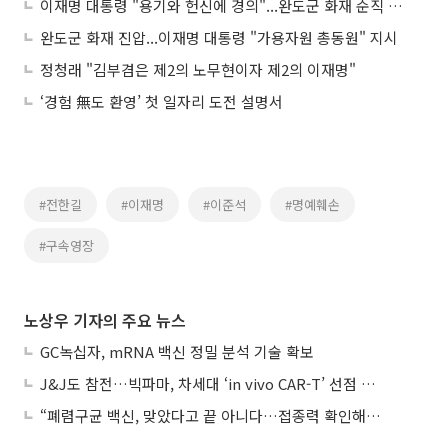
이재명 대통령 "용기와 헌신에 경의"...완도군 화재 순직 소방관 '애도'
완도군 화재 진압...이재명 대통령 "가용자원 총동원" 지시
정청래 "김부겸은 제2의 노무현이자 제2의 이재명"
‘경험 無도 환영’ 첫 일자리 도전 설명서
#전한길
#이재명
#이준석
#명예훼손
#구속영장
노상우 기자의 주요 뉴스
GC녹십자, mRNA 백신 정밀 분석 기술 확보
J&J도 참전…빅파마, 차세대 ‘in vivo CAR-T’ 선점 경쟁 본격화
“폐렴구균 백신, 맞았다고 끝 아니다…접종력 확인해야”