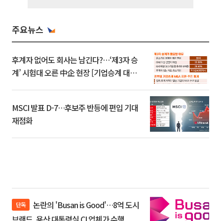
주요뉴스
후계자 없어도 회사는 남긴다?…‘제3자 승
계’ 시험대 오른 中企 현장 [기업승계 대전
환]
MSCI 발표 D-7…후보주 반등에 편입 기대
재점화
논란의 'Busan is Good'…8억 도시
단독
브랜드, 용산 대통령실 CI 업체가 수행