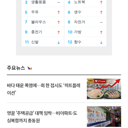
주요뉴스
바다 태운 폭염에…회 한 접시도 ‘히트플레
이션’
영끌 '주택공급' 대책 임박⋯비아파트·도
심복합까지 총동원