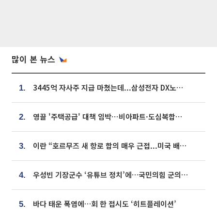
많이 본 뉴스
3445억 자사주 지급 마쳤는데...삼성전자 DX노조, 뒤늦은 '떼쓰기 집회'
1.
영끌 '주택공급' 대책 임박⋯비아파트·도심복합까지 총동원
2.
이란 “호르무즈 새 항로 합의 매우 근접...미국 배상 먼저”
3.
우성빈 기장군수 ‘유튜브 정치’에…국민의힘 군의원들 집단 반발
4.
바다 태운 폭염에…회 한 접시도 ‘히트플레이션’
5.