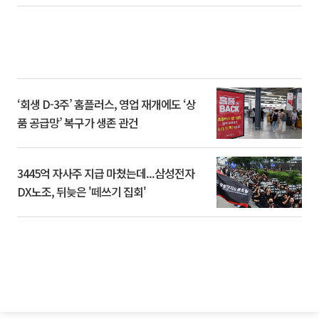
‘회생 D-3주’ 홈플러스, 영업 재개에도 ‘상
품 공급망’ 복구가 생존 관건
3445억 자사주 지급 마쳤는데...삼성전자
DX노조, 뒤늦은 '떼쓰기 집회'