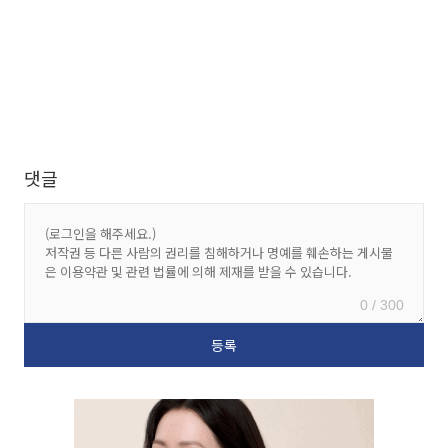
댓글
0 / 300