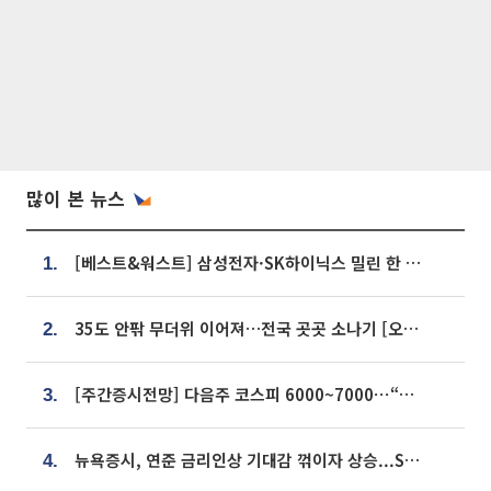
많이 본 뉴스
[베스트&워스트] 삼성전자·SK하이닉스 밀린 한 주…상상인증권은 85% 급등
1.
35도 안팎 무더위 이어져…전국 곳곳 소나기 [오늘 날씨]
2.
[주간증시전망] 다음주 코스피 6000~7000⋯“外人 수급은 정책이 변수”
3.
뉴욕증시, 연준 금리인상 기대감 꺾이자 상승...S&P500 사상 최고치 [종합]
4.