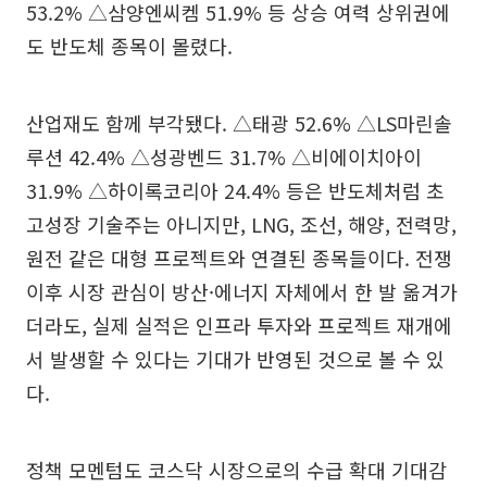
53.2% △삼양엔씨켐 51.9% 등 상승 여력 상위권에
도 반도체 종목이 몰렸다.
산업재도 함께 부각됐다. △태광 52.6% △LS마린솔
루션 42.4% △성광벤드 31.7% △비에이치아이
31.9% △하이록코리아 24.4% 등은 반도체처럼 초
고성장 기술주는 아니지만, LNG, 조선, 해양, 전력망,
원전 같은 대형 프로젝트와 연결된 종목들이다. 전쟁
이후 시장 관심이 방산·에너지 자체에서 한 발 옮겨가
더라도, 실제 실적은 인프라 투자와 프로젝트 재개에
서 발생할 수 있다는 기대가 반영된 것으로 볼 수 있
다.
정책 모멘텀도 코스닥 시장으로의 수급 확대 기대감