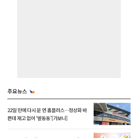
주요뉴스
22일 만에 다시 문 연 홈플러스…정상화 바
쁜데 재고 없어 ‘발동동’[가보니]