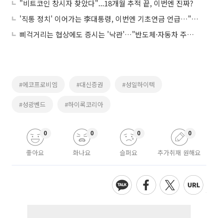
"비트코인 창시자 찾았다"...18개월 추적 끝, 이번엔 진짜?
'직통 정치' 이어가는 李대통령, 이번엔 기초연금 언급…"하후상박 증액 검토"
삐걱거리는 협상에도 증시는 '낙관'…"반도체·자동차 주도주 비중 늘려야"
#에코프로비엠
#대신증권
#성일하이텍
#성광벤드
#하이록코리아
0
0
0
0
좋아요
화나요
슬퍼요
추가취재 원해요