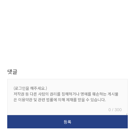
댓글
0 / 300