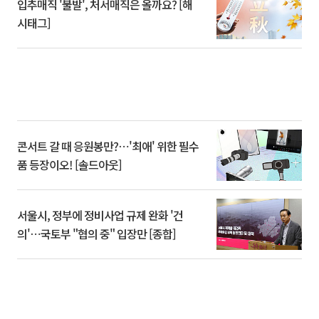
입추매직 '불발', 처서매직은 올까요? [해
시태그]
콘서트 갈 때 응원봉만?⋯'최애' 위한 필수
품 등장이오! [솔드아웃]
서울시, 정부에 정비사업 규제 완화 '건
의'⋯국토부 "협의 중" 입장만 [종합]