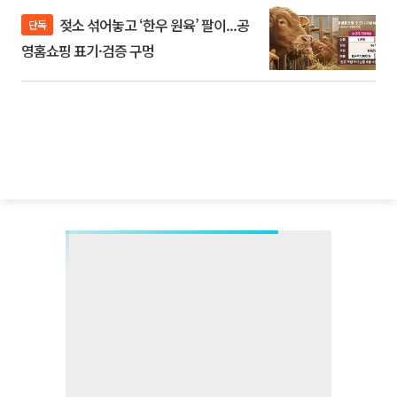
젖소 섞어놓고 ‘한우 원육’ 팔이...공
단독
영홈쇼핑 표기·검증 구멍