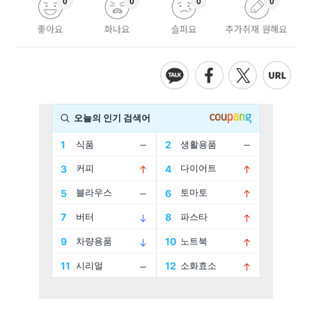
0
0
0
0
좋아요
화나요
슬퍼요
추가취재 원해요