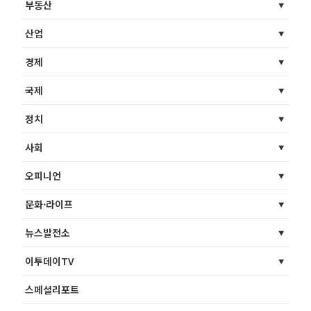
부동산
산업
경제
국제
정치
사회
오피니언
문화·라이프
뉴스발전소
이투데이TV
스페셜리포트