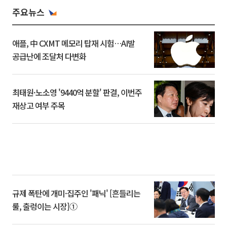
주요뉴스
애플, 中 CXMT 메모리 탑재 시험…AI발
공급난에 조달처 다변화
최태원·노소영 '9440억 분할' 판결, 이번주
재상고 여부 주목
규제 폭탄에 개미·집주인 '패닉' [흔들리는
룰, 출렁이는 시장]①