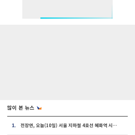
많이 본 뉴스
전장연, 오늘(10일) 서울 지하철 4호선 혜화역 시위…1호선 용산역 무정차
1.