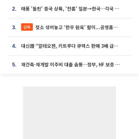
태풍 '돌핀' 중국 상륙, '찬홈' 일본→한국…각국 기상청 예상 경로는?
2.
젖소 섞어놓고 ‘한우 원육’ 팔이...공영홈쇼핑 표기·검증 구멍
단독
3.
대신證 “알테오젠, 키트루다 큐렉스 판매 3배 급증…목표가 41만원 상향”
4.
재건축·재개발 이주비 대출 숨통…정부, HF 보증 신설 추진
5.