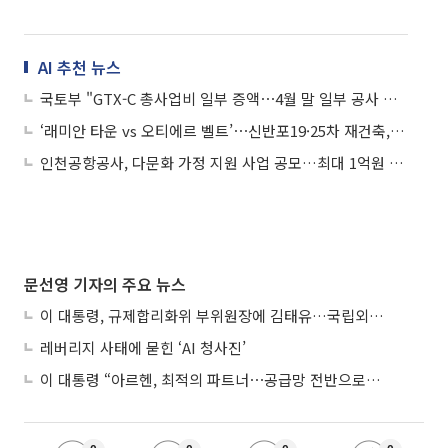
AI 추천 뉴스
국토부 "GTX-C 총사업비 일부 증액⋯4월 말 일부 공사 착수”
‘래미안 타운 vs 오티에르 벨트’⋯신반포19·25차 재건축, 한강변 스카이라인 노린다
인천공항공사, 다문화 가정 지원 사업 공모…최대 1억원 지원
문선영 기자의 주요 뉴스
이 대통령, 규제합리화위 부위원장에 김태유…국립외교원장 김흥규
레버리지 사태에 묻힌 ‘AI 청사진’
이 대통령 “아르헨, 최적의 파트너⋯공급망 전반으로 확대”