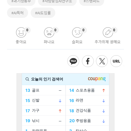
#과기정통부
#사람중심AI연구소
#스탠퍼드
#AI특허
#AI도입률
0
0
0
0
좋아요
화나요
슬퍼요
추가취재 원해요