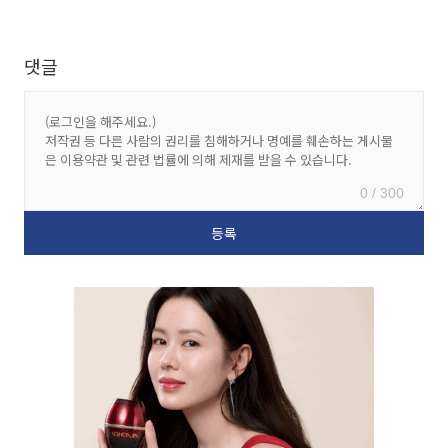
댓글
0 / 300