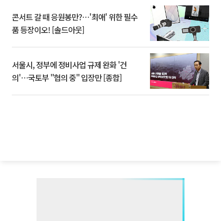
콘서트 갈 때 응원봉만?⋯'최애' 위한 필수
품 등장이오! [솔드아웃]
서울시, 정부에 정비사업 규제 완화 '건
의'⋯국토부 "협의 중" 입장만 [종합]