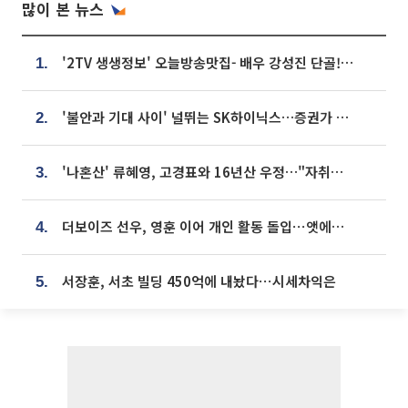
많이 본 뉴스
'2TV 생생정보' 오늘방송맛집- 배우 강성진 단골! 쌀국수ㆍ푸팟퐁 커리 맛집 '블○○○'
1.
'불안과 기대 사이' 널뛰는 SK하이닉스…증권가 "HBM4·LTA 기반 펀터멘털 견고"
2.
'나혼산' 류혜영, 고경표와 16년산 우정…"자취방서 부모님과 마주쳐"
3.
더보이즈 선우, 영훈 이어 개인 활동 돌입⋯앳에어리어와 전속계약
4.
서장훈, 서초 빌딩 450억에 내놨다⋯시세차익은
5.