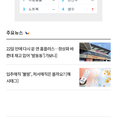
주요뉴스
22일 만에 다시 문 연 홈플러스…정상화 바
쁜데 재고 없어 ‘발동동’[가보니]
입추매직 '불발', 처서매직은 올까요? [해
시태그]