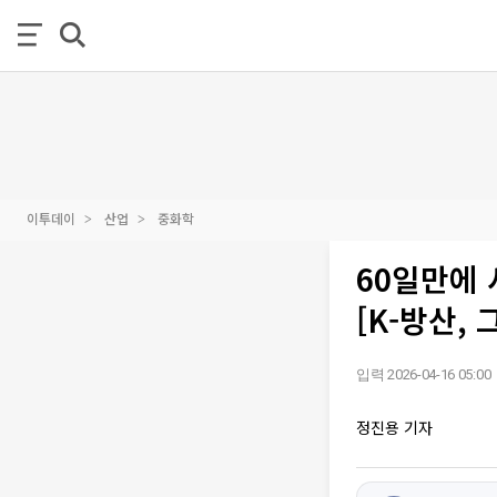
이투데이
산업
중화학
60일만에 
[K-방산,
입력 2026-04-16 05:00
정진용 기자