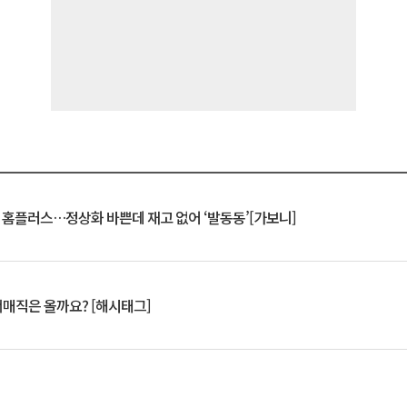
연 홈플러스…정상화 바쁜데 재고 없어 ‘발동동’[가보니]
서매직은 올까요? [해시태그]