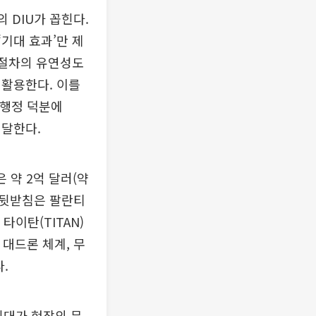
 DIU가 꼽힌다.
‘기대 효과’만 제
 절차의 유연성도
극 활용한다. 이를
 행정 덕분에
 달한다.
 약 2억 달러(약
적 뒷받침은 팔란티
타이탄(TITAN)
 대드론 체계, 무
.
위대가 현장의 문