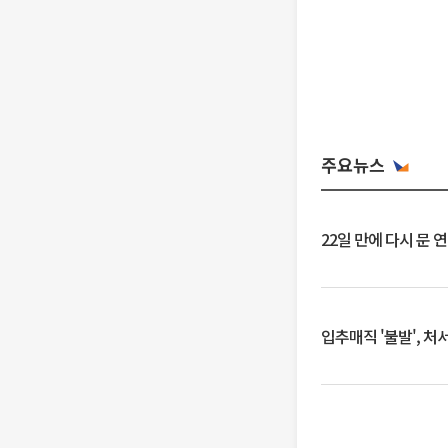
주요뉴스
22일 만에 다시 문 
입추매직 '불발', 처