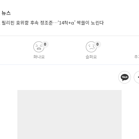
 뉴스
 필리핀 호위함 후속 정조준…‘14척+α’ 싹쓸이 노린다
0
0
화나요
슬퍼요
추