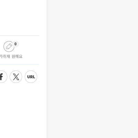
0
가취재 원해요