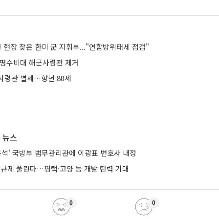
련 현장 찾은 한미 군 지휘부..."연합방위태세 점검"
혁명수비대 해군사령관 제거
사령관 별세…향년 80세
 뉴스
공석' 국방부 법무관리관에 이광표 변호사 내정
 규제 풀린다…평택·고양 등 개발 탄력 기대
0
0