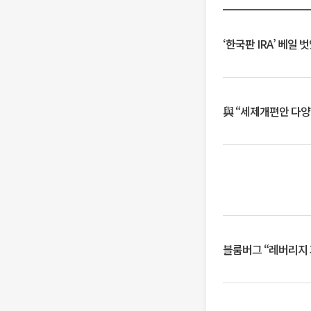
‘한국판 IRA’ 베
與 “세제개편안 다양
블룸버그 “레버리지 