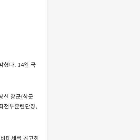
혔다. 14일 국
남영신 장군(학군
학화전투훈련단장,
대비태세를 공고히