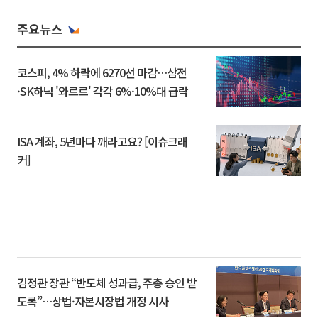
주요뉴스
코스피, 4% 하락에 6270선 마감…삼전
·SK하닉 '와르르' 각각 6%·10%대 급락
ISA 계좌, 5년마다 깨라고요? [이슈크래
커]
김정관 장관 “반도체 성과급, 주총 승인 받
도록”…상법·자본시장법 개정 시사