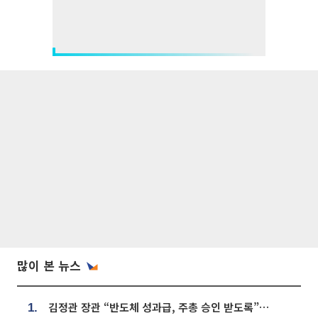
많이 본 뉴스
김정관 장관 “반도체 성과급, 주총 승인 받도록”…상법·자본시장법 개정 시사
1.