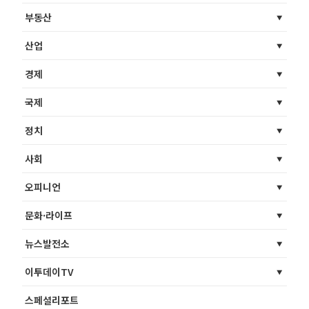
부동산
산업
경제
국제
정치
사회
오피니언
문화·라이프
뉴스발전소
이투데이TV
스페셜리포트