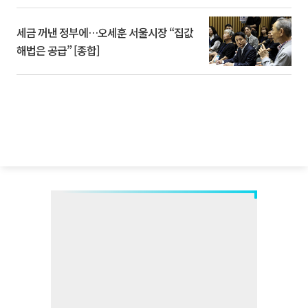
세금 꺼낸 정부에…오세훈 서울시장 “집값
해법은 공급” [종합]