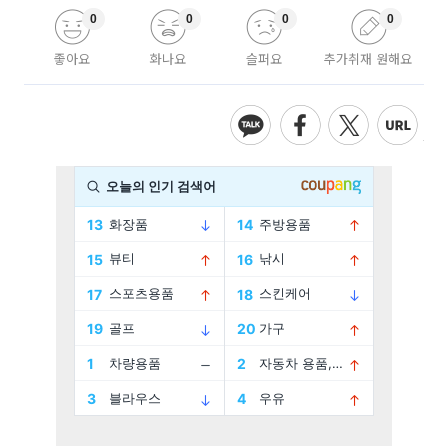
0
0
0
0
좋아요
화나요
슬퍼요
추가취재 원해요