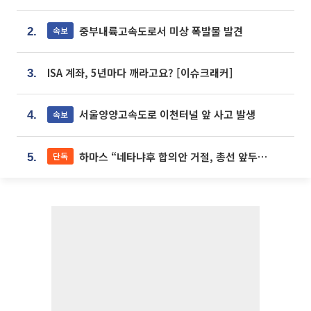
중부내륙고속도로서 미상 폭발물 발견
속보
2.
ISA 계좌, 5년마다 깨라고요? [이슈크래커]
3.
서울양양고속도로 이천터널 앞 사고 발생
속보
4.
하마스 “네타냐후 합의안 거절, 총선 앞두고 시간 끌기”
단독
5.