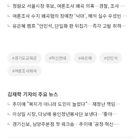
정원오 서울시장 후보, 여론조사 왜곡 의혹…경찰, 조사 착수
여론조사 수치 왜곡혐의 장예찬 '낙마', 해석 실수 우성빈 '아뿔사'
유은혜 캠프 "안민석, 단일화 판 뒤집기…즉각 고발 취하하라"
#경기도교육감
#혁신연대
#유은혜
#안민석
#여론조사왜곡
김재학 기자의 주요 뉴스
추미애 "복지가 아니라 도민이 늘었다"…재정난 책임론 정면돌파
이상일 시장, 다낭에 용인청년봉사단 보낸다…'좋아용 거리' 만든다
경기신보, 남양주본점 첫 워크숍…추미애 '공정·혁신·포용' 전면 반영