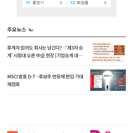
주요뉴스
후계자 없어도 회사는 남긴다?…‘제3자 승
계’ 시험대 오른 中企 현장 [기업승계 대전
환]
MSCI 발표 D-7…후보주 반등에 편입 기대
재점화