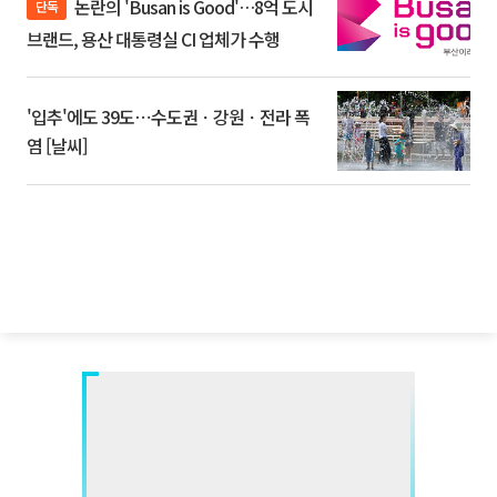
논란의 'Busan is Good'…8억 도시
단독
브랜드, 용산 대통령실 CI 업체가 수행
'입추'에도 39도⋯수도권ㆍ강원ㆍ전라 폭
염 [날씨]