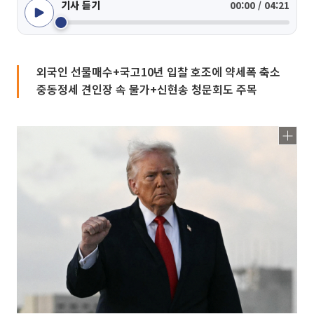
기사 듣기
00:00 / 04:21
외국인 선물매수+국고10년 입찰 호조에 약세폭 축소
중동정세 견인장 속 물가+신현송 청문회도 주목