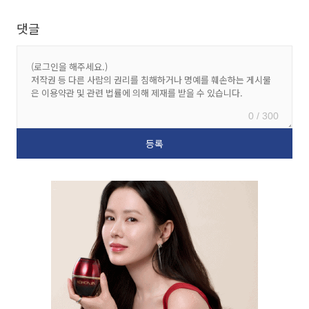
댓글
0 / 300