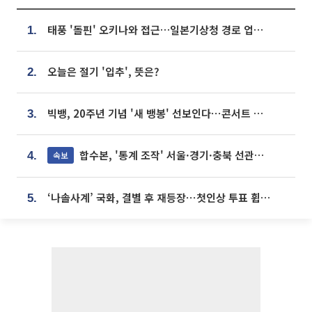
태풍 '돌핀' 오키나와 접근…일본기상청 경로 업데이트
1.
오늘은 절기 '입추', 뜻은?
2.
빅뱅, 20주년 기념 '새 뱅봉' 선보인다⋯콘서트 앞두고 팝업 개최
3.
합수본, '통계 조작' 서울·경기·충북 선관위 등 추가 압수수색
속보
4.
‘나솔사계’ 국화, 결별 후 재등장⋯첫인상 투표 휩쓸고 ‘인기녀’ 등극
5.