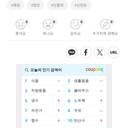
#채권
#협상
#인플레
#신현송
0
0
0
0
좋아요
화나요
슬퍼요
추가취재 원해요