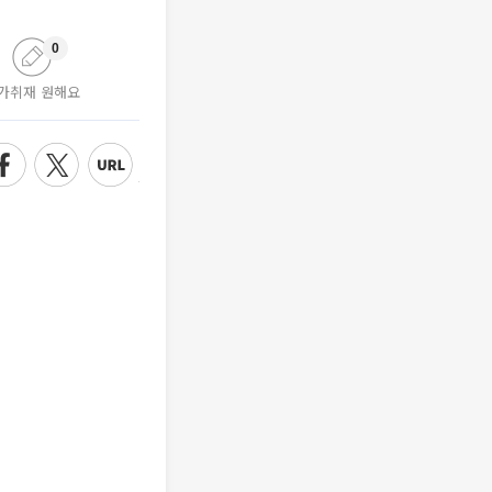
0
가취재 원해요