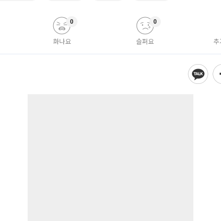
0
0
화나요
슬퍼요
추