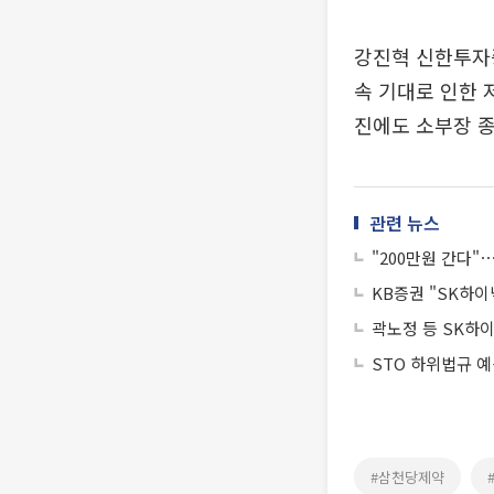
강진혁 신한투자
속 기대로 인한 
진에도 소부장 종
관련 뉴스
"200만원 간다"
KB증권 "SK하이
곽노정 등 SK하
STO 하위법규 
#삼천당제약