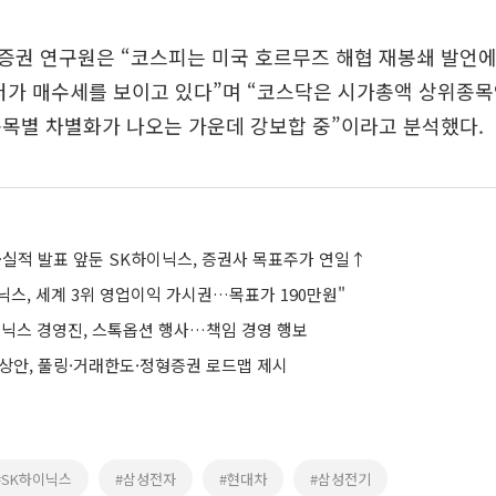
증권 연구원은 “코스피는 미국 호르무즈 해협 재봉쇄 발언에
저가 매수세를 보이고 있다”며 “코스닥은 시가총액 상위종
목별 차별화가 나오는 가운데 강보합 중”이라고 분석했다.
⋯실적 발표 앞둔 SK하이닉스, 증권사 목표주가 연일↑
닉스, 세계 3위 영업이익 가시권…목표가 190만원"
이닉스 경영진, 스톡옵션 행사…책임 경영 행보
예상안, 풀링·거래한도·정형증권 로드맵 제시
#SK하이닉스
#삼성전자
#현대차
#삼성전기