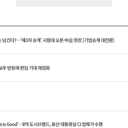
 남긴다?…‘제3자 승계’ 시험대 오른 中企 현장 [기업승계 대전환]
후보주 반등에 편입 기대 재점화
an is Good'…8억 도시브랜드, 용산 대통령실 CI 업체가 수행