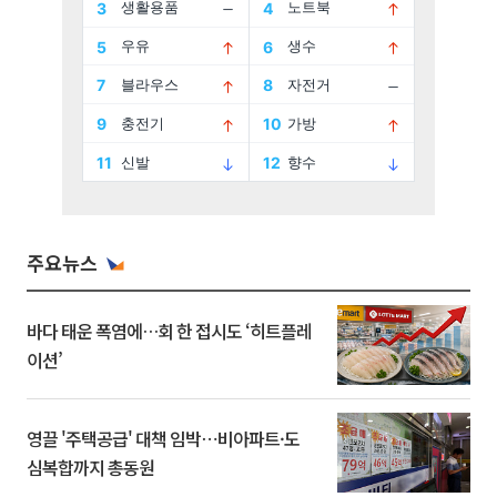
주요뉴스
바다 태운 폭염에…회 한 접시도 ‘히트플레
이션’
영끌 '주택공급' 대책 임박⋯비아파트·도
심복합까지 총동원