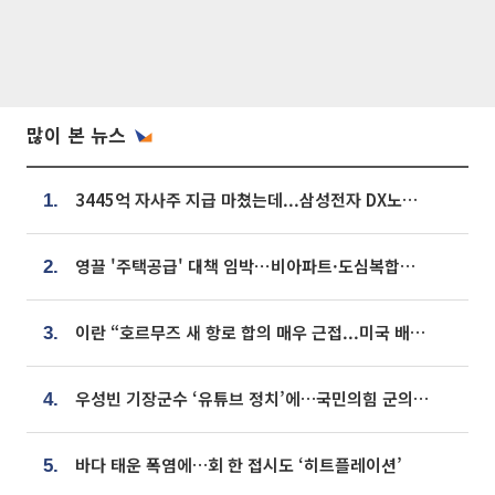
많이 본 뉴스
3445억 자사주 지급 마쳤는데...삼성전자 DX노조, 뒤늦은 '떼쓰기 집회'
1.
영끌 '주택공급' 대책 임박⋯비아파트·도심복합까지 총동원
2.
이란 “호르무즈 새 항로 합의 매우 근접...미국 배상 먼저”
3.
우성빈 기장군수 ‘유튜브 정치’에…국민의힘 군의원들 집단 반발
4.
바다 태운 폭염에…회 한 접시도 ‘히트플레이션’
5.