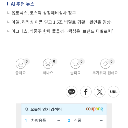
AI 추천 뉴스
옵토닉스, 코스닥 상장예비심사 청구
아델, 리픽싱 아픔 딛고 1.5조 빅딜로 귀환…관건은 임상·몸값
이그니스, 식품주 한파 뚫을까…핵심은 '브랜드 디벨로퍼'
0
0
0
0
좋아요
화나요
슬퍼요
추가취재 원해요