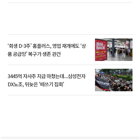
‘회생 D-3주’ 홈플러스, 영업 재개에도 ‘상
품 공급망’ 복구가 생존 관건
3445억 자사주 지급 마쳤는데...삼성전자
DX노조, 뒤늦은 '떼쓰기 집회'