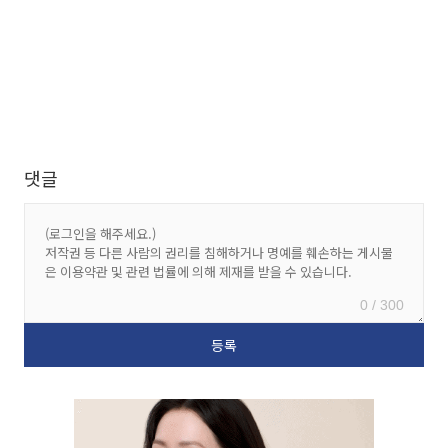
댓글
0 / 300