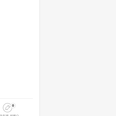
0
가취재 원해요