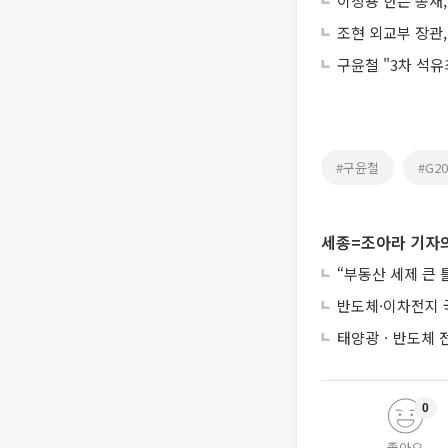
이창용 한은 총재
조현 외교부 장관,
구윤철 "3차 석유
#구윤철
#G20
세종=조아라 기자의
“부동산 세제 큰
반도체·이차전지 
태양광ㆍ반도체 전
0
좋아요