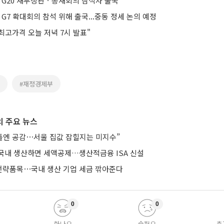
, G20 재무장관ㆍ총재회의 참석차 출국
 G7 확대회의 참석 위해 출국...중동 정세 논의 예정
최고가격 오늘 저녁 7시 발표"
#재정경제부
 주요 뉴스
 틀엔 공감⋯서울 집값 잡힐지는 미지수”
국내 생산하면 세액공제…생산적금융 ISA 신설
략품목⋯국내 생산 기업 세금 깎아준다
0
0
화나요
슬퍼요
추