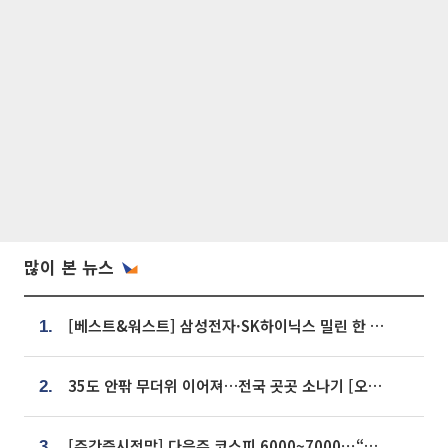
많이 본 뉴스
[베스트&워스트] 삼성전자·SK하이닉스 밀린 한 주…상상인증권은 85% 급등
1.
35도 안팎 무더위 이어져…전국 곳곳 소나기 [오늘 날씨]
2.
[주간증시전망] 다음주 코스피 6000~7000⋯“外人 수급은 정책이 변수”
3.