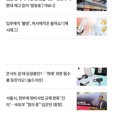
쁜데 재고 없어 ‘발동동’[가보니]
입추매직 '불발', 처서매직은 올까요? [해
시태그]
콘서트 갈 때 응원봉만?⋯'최애' 위한 필수
품 등장이오! [솔드아웃]
서울시, 정부에 정비사업 규제 완화 '건
의'⋯국토부 "협의 중" 입장만 [종합]