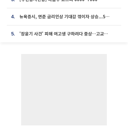
뉴욕증시, 연준 금리인상 기대감 꺾이자 상승...S&P500 사상 최고치 [종합]
4.
'장윤기 사건' 피해 여고생 구하려다 중상…고교생 의상자 지정
5.