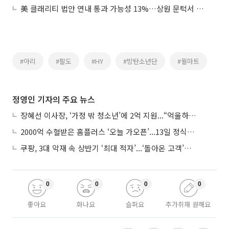
美 클래리티 법안 연내 통과 가능성 13%…상원 문턱서 제동
#아리
#팔도
#HY
#방탄소년단
#월마트
정영인 기자의 주요 뉴스
장혜선 이사장, ‘가정 밖 청소년’에 2억 지원...“억울하고 아파도 단단해지길”
2000억 수혈받은 홈플러스 ‘오늘 가오픈’...13일 정식 개장 시험대
쿠팡, 3대 악재 속 상반기 ‘최대 적자’...‘돌아온 고객’에 수익성 반등 주목
0
0
0
0
좋아요
화나요
슬퍼요
추가취재 원해요