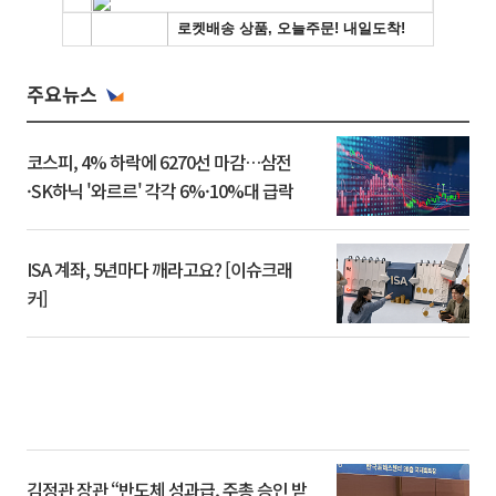
주요뉴스
코스피, 4% 하락에 6270선 마감…삼전
·SK하닉 '와르르' 각각 6%·10%대 급락
ISA 계좌, 5년마다 깨라고요? [이슈크래
커]
김정관 장관 “반도체 성과급, 주총 승인 받