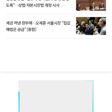
도록”…상법·자본시장법 개정 시사
세금 꺼낸 정부에…오세훈 서울시장 “집값
해법은 공급” [종합]