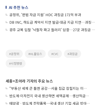
AI 추천 뉴스
공정위, '편법 자금 지원' HDC 과징금 171억 부과
DB INC, 하도급 계약서 지연 발급·대금 지급 지연…과징금 2억
광주 교복 입찰 '낙찰자 짜고 들러리' 담합…27곳 과징금 총 3억
#공정위
#HL홀딩스
#CVC
#과징금
#시정명령
세종=조아라 기자의 주요 뉴스
“부동산 세제 큰 틀엔 공감⋯서울 집값 잡힐지는 미지수”
반도체·이차전지 국내 생산하면 세액공제…생산적금융 ISA 신설
태양광ㆍ반도체 전략품목⋯국내 생산 기업 세금 깎아준다