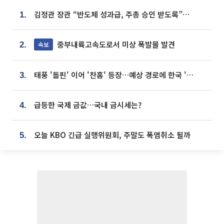
김정관 장관 “반도체 성과급, 주총 승인 받도록”…상법·자본시장법 개정 시사
1.
중부내륙고속도로서 미상 폭발물 발견
속보
2.
태풍 '돌핀' 이어 '찬홈' 등장…예상 경로에 한국 '한숨'
3.
급등한 국제 금값…국내 금시세는?
4.
오늘 KBO 긴급 실행위원회, 주말도 폭염취소 될까
5.