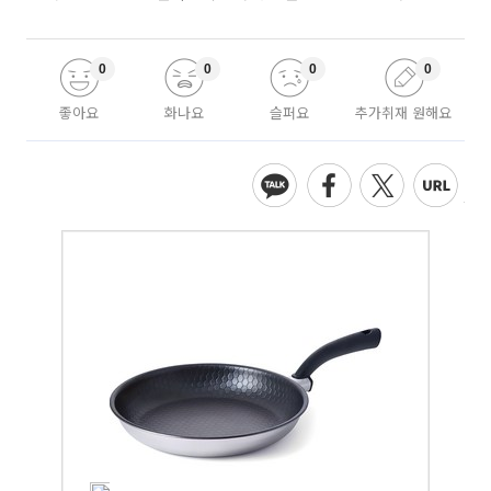
0
0
0
0
좋아요
화나요
슬퍼요
추가취재 원해요