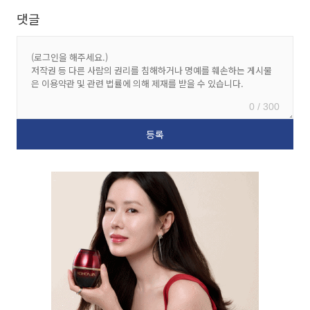
댓글
0 / 300