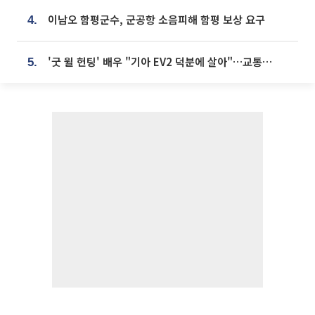
이남오 함평군수, 군공항 소음피해 함평 보상 요구
4.
'굿 윌 헌팅' 배우 "기아 EV2 덕분에 살아"…교통사고 후 안전성 극찬
5.