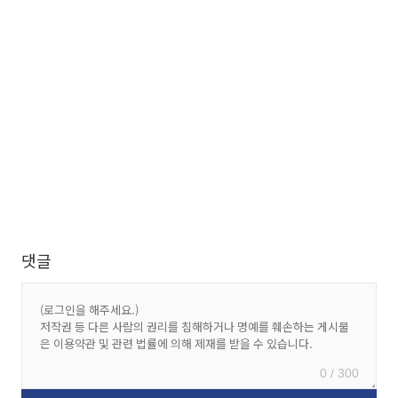
댓글
0 / 300