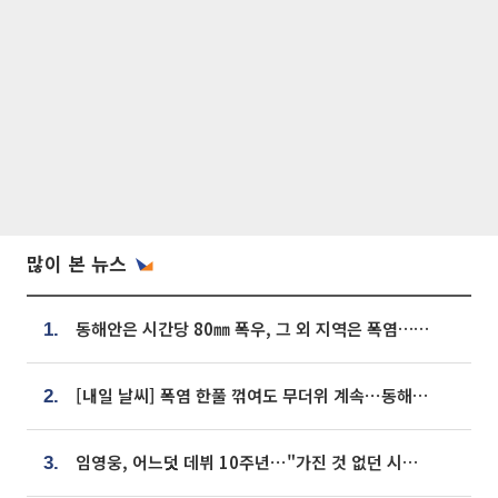
많이 본 뉴스
동해안은 시간당 80㎜ 폭우, 그 외 지역은 폭염…‘극과 극 날씨’
1.
[내일 날씨] 폭염 한풀 꺾여도 무더위 계속⋯동해안 이틀 연속 비
2.
임영웅, 어느덧 데뷔 10주년⋯"가진 것 없던 시절, 내 앞엔 20명의 팬뿐"
3.