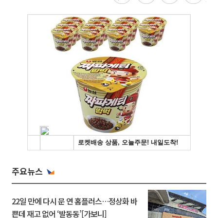
주요뉴스
22일 만에 다시 문 연 홈플러스…정상화 바
쁜데 재고 없어 ‘발동동’[가보니]