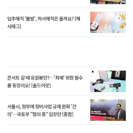
입추매직 '불발', 처서매직은 올까요? [해
시태그]
콘서트 갈 때 응원봉만?⋯'최애' 위한 필수
품 등장이오! [솔드아웃]
서울시, 정부에 정비사업 규제 완화 '건
의'⋯국토부 "협의 중" 입장만 [종합]