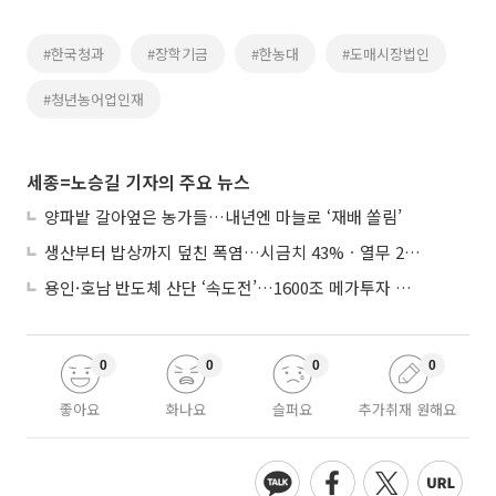
#한국청과
#장학기금
#한농대
#도매시장법인
#청년농어업인재
세종=노승길 기자의 주요 뉴스
양파밭 갈아엎은 농가들…내년엔 마늘로 ‘재배 쏠림’
생산부터 밥상까지 덮친 폭염…시금치 43%ㆍ열무 28% 급등
용인·호남 반도체 산단 ‘속도전’…1600조 메가투자 이행 총력
0
0
0
0
좋아요
화나요
슬퍼요
추가취재 원해요