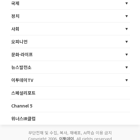
국제
정치
사회
오피니언
문화·라이프
뉴스발전소
이투데이TV
스페셜리포트
Channel 5
위너스IR클럽
무단전재 및 수집, 복사, 재배포, AI학습 이용 금지
Copyright 2006.
이투데이
. All rights reserved