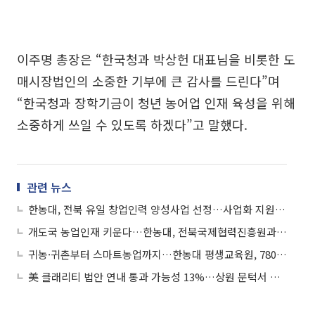
이주명 총장은 “한국청과 박상헌 대표님을 비롯한 도
매시장법인의 소중한 기부에 큰 감사를 드린다”며
“한국청과 장학기금이 청년 농어업 인재 육성을 위해
소중하게 쓰일 수 있도록 하겠다”고 말했다.
관련 뉴스
한농대, 전북 유일 창업인력 양성사업 선정…사업화 지원까지 잇는다
개도국 농업인재 키운다…한농대, 전북국제협력진흥원과 국제농업교육 협력
귀농·귀촌부터 스마트농업까지…한농대 평생교육원, 780명 키운다
美 클래리티 법안 연내 통과 가능성 13%…상원 문턱서 제동