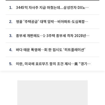
3445억 자사주 지급 마쳤는데...삼성전자 DX노조, 뒤늦은 '떼쓰기 집회'
1.
영끌 '주택공급' 대책 임박⋯비아파트·도심복합까지 총동원
2.
종부세 개편에도…1·3주택 종부세 격차 2028년부터 확대
3.
바다 태운 폭염에…회 한 접시도 ‘히트플레이션’
4.
이란, 미국에 호르무즈 합의 조건 제시…美 “경기 아직 안 끝나” [종합]
5.