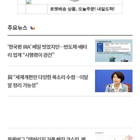
주요뉴스
‘한국판 IRA’ 베일 벗었지만…반도체·배터
리 업계 “시행령이 관건”
與 “세제개편안 다양한 목소리 수렴…이달
말 정리 가능성”
블룸버그 “레버리지 거품 빠진 코스피, 변