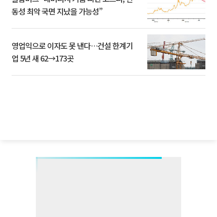
동성 최악 국면 지났을 가능성”
영업익으로 이자도 못 낸다…건설 한계기
업 5년 새 62→173곳