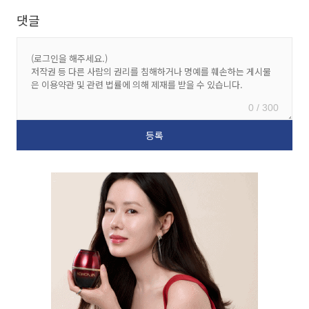
댓글
0 / 300