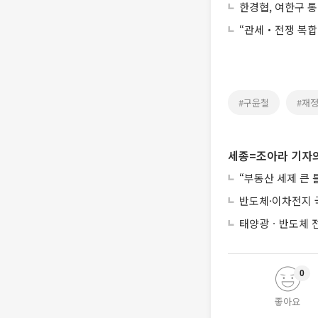
한경협, 여한구 
“관세‧전쟁 복합
#구윤철
#재
세종=조아라 기자의
“부동산 세제 큰
반도체·이차전지 
태양광ㆍ반도체 전
0
좋아요