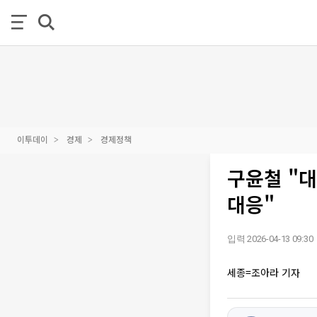
이투데이
경제
경제정책
구윤철 "대
대응"
입력 2026-04-13 09:30
세종=조아라 기자