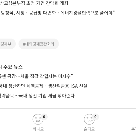
통상교섭본부장 초청 기업 간담회 개최
 방정식, 시장‧공급망 다변화‧에너지광물협력으로 풀어야”
정경제부
#대외경제장관회의
 주요 뉴스
 틀엔 공감⋯서울 집값 잡힐지는 미지수”
국내 생산하면 세액공제…생산적금융 ISA 신설
략품목⋯국내 생산 기업 세금 깎아준다
0
0
화나요
슬퍼요
추