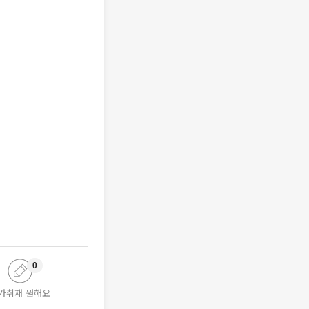
0
가취재 원해요