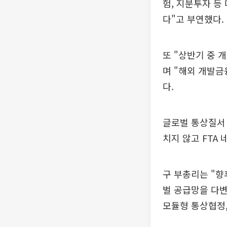
험, 지분투자 등
다"고 부연했다.
또 "상반기 중 
며 "해외 개발금
다.
글로벌 통상질서
치지 않고 FTA
구 부총리는 "향
벌 공급망을 다변
모듈형 통상협정,