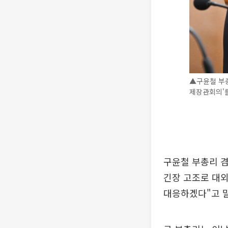
▲구윤철 부총
제장관회의'를
구윤철 부총리 겸
긴장 고조로 대외
대응하겠다"고 