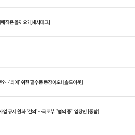
서매직은 올까요? [해시태그]
?⋯'최애' 위한 필수품 등장이오! [솔드아웃]
업 규제 완화 '건의'⋯국토부 "협의 중" 입장만 [종합]