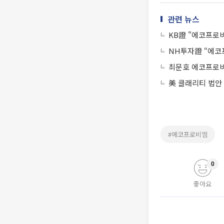
관련 뉴스
KB證 "에코프로비
NH투자證 “에코
최문호 에코프로비
美 클래리티 법안
#에코프로비엠
0
좋아요