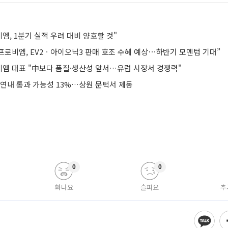
엠, 1분기 실적 우려 대비 양호할 것"
프로비엠, EV2ㆍ아이오닉3 판매 호조 수혜 예상⋯하반기 모멘텀 기대”
엠 대표 "中보다 품질·생산성 앞서…유럽 시장서 경쟁력"
 연내 통과 가능성 13%…상원 문턱서 제동
0
0
화나요
슬퍼요
추