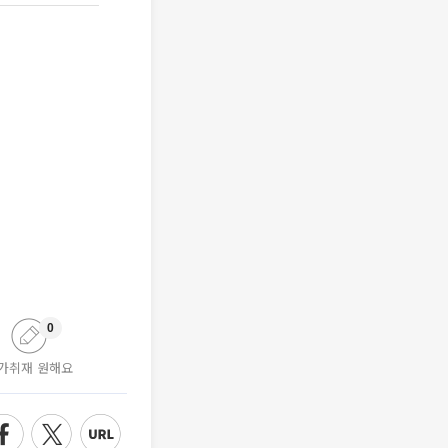
0
가취재 원해요