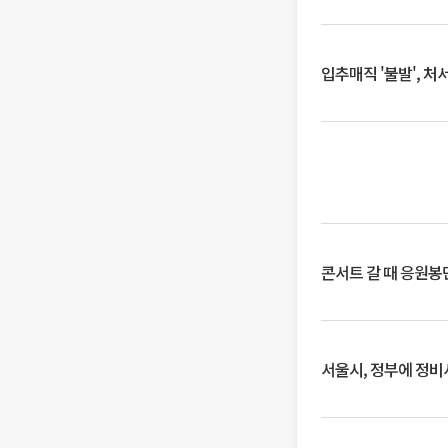
입추매직 '불발', 처
콘서트 갈 때 응원봉만
서울시, 정부에 정비사