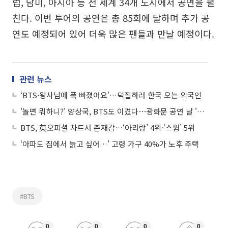
럽, 남미, 아시아 등 전 세계 34개 도시에서 공연을 펼
친다. 이번 투어의 공연은 총 85회에 달하며 추가 공
연도 예정되어 있어 더욱 많은 팬들과 만날 예정이다.
관련 뉴스
‘BTS·왕사남에 푹 빠졌어요’…덕질하러 한국 오는 외국인
'놀면 뭐하니?' 양상국, BTS도 이겼다⋯광화문 공연 날 '1위' 등극
BTS, 英오피셜 차트서 존재감…‘아리랑’ 4위·‘스윔’ 5위
‘아파도 집에서 늙고 싶어…’ 고령 가구 40%가 노후 주택
#BTS
0
0
0
0