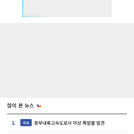
많이 본 뉴스
중부내륙고속도로서 미상 폭발물 발견
속보
1.