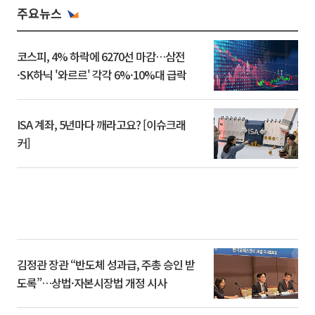
주요뉴스
코스피, 4% 하락에 6270선 마감…삼전
·SK하닉 '와르르' 각각 6%·10%대 급락
ISA 계좌, 5년마다 깨라고요? [이슈크래
커]
김정관 장관 “반도체 성과급, 주총 승인 받
도록”…상법·자본시장법 개정 시사