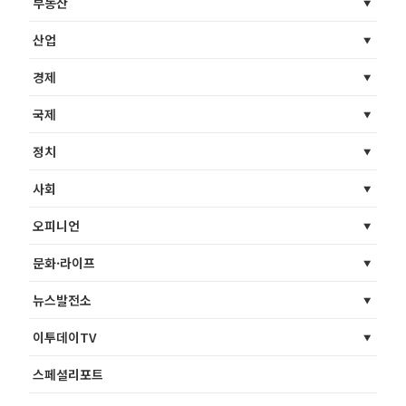
부동산
산업
경제
국제
정치
사회
오피니언
문화·라이프
뉴스발전소
이투데이TV
스페셜리포트