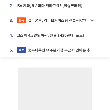
ISA 계좌, 5년마다 깨라고요? [이슈크래커]
2.
실리콘투, 라이브커머스팀 신설…K뷰티 ‘글로벌 판매망’ 확대[K뷰티 라방戰]
단독
3.
코스피 4.58% 하락, 환율 1420원대 [포토]
4.
중부내륙선 여주분기점 부근서 연이은 추돌사고 발생
속보
5.