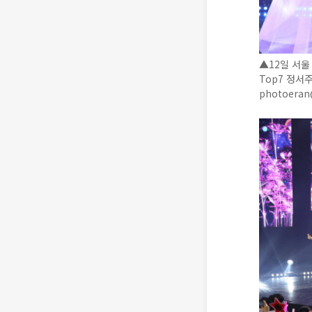
▲12일 서울
Top7 정서
photoera