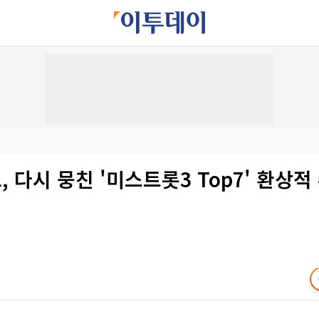
 다시 뭉친 '미스트롯3 Top7' 환상적 