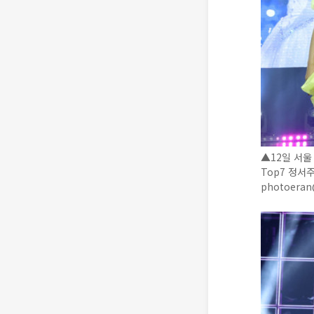
▲12일 서울
Top7 정서
photoera