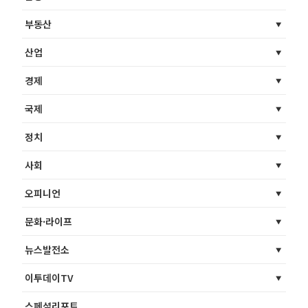
부동산
산업
경제
국제
정치
사회
오피니언
문화·라이프
뉴스발전소
이투데이TV
스페셜리포트