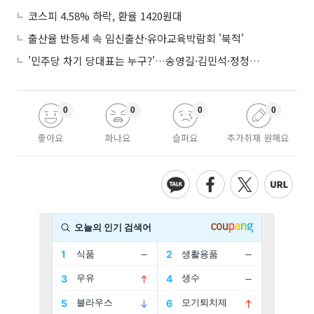
코스피 4.58% 하락, 환율 1420원대
출산율 반등세 속 임신출산·유아교육박람회 '북적'
'민주당 차기 당대표는 누구?'…송영길·김민석·정청래 토론회
0
0
0
0
좋아요
화나요
슬퍼요
추가취재 원해요