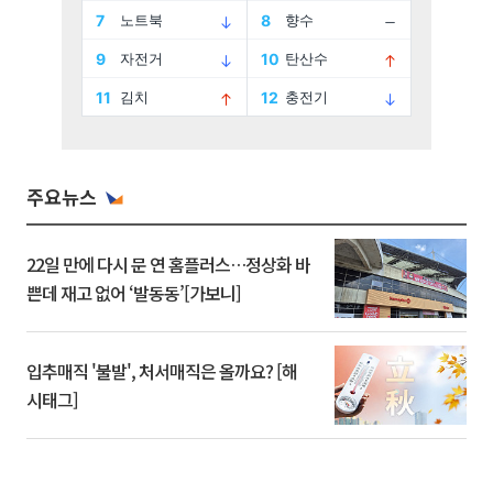
주요뉴스
22일 만에 다시 문 연 홈플러스…정상화 바
쁜데 재고 없어 ‘발동동’[가보니]
입추매직 '불발', 처서매직은 올까요? [해
시태그]