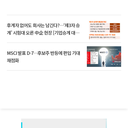
후계자 없어도 회사는 남긴다?…‘제3자 승
계’ 시험대 오른 中企 현장 [기업승계 대전
환]
MSCI 발표 D-7…후보주 반등에 편입 기대
재점화