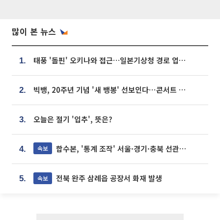
많이 본 뉴스
태풍 '돌핀' 오키나와 접근…일본기상청 경로 업데이트
1.
빅뱅, 20주년 기념 '새 뱅봉' 선보인다⋯콘서트 앞두고 팝업 개최
2.
오늘은 절기 '입추', 뜻은?
3.
합수본, '통계 조작' 서울·경기·충북 선관위 등 추가 압수수색
속보
4.
전북 완주 삼례읍 공장서 화재 발생
속보
5.