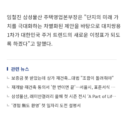
임철진 삼성물산 주택영업본부장은 "단지의 미래 가
치를 극대화하는 차별화된 제안을 바탕으로 대치쌍용
1차가 대한민국 주거 트렌드의 새로운 이정표가 되도
록 하겠다"고 말했다.
관련 뉴스
보증금 못 받았는데 상가 재건축...대법 "조합이 돌려줘야"
재개발·재건축 동의서 '한 번이면 끝'⋯서울시, 표준서식 일원화
삼성물산, 래미안갤러리 올해 첫 시즌 전시 ‘A Part of Life’ 공개
‘경험 無도 환영’ 첫 일자리 도전 설명서