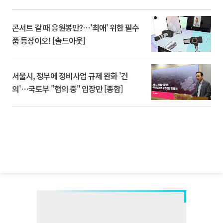
콘서트 갈 때 응원봉만?⋯'최애' 위한 필수
품 등장이오! [솔드아웃]
서울시, 정부에 정비사업 규제 완화 '건
의'⋯국토부 "협의 중" 입장만 [종합]