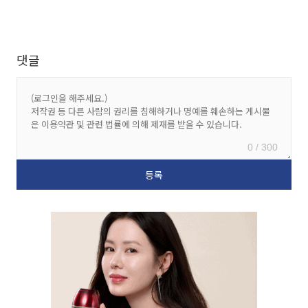
댓글
0 / 300