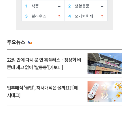
주요뉴스
22일 만에 다시 문 연 홈플러스…정상화 바
쁜데 재고 없어 ‘발동동’[가보니]
입추매직 '불발', 처서매직은 올까요? [해
시태그]