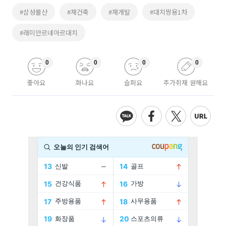
#삼성물산
#재건축
#재개발
#대치쌍용1차
#래미안르네아르대치
0
0
0
0
좋아요
화나요
슬퍼요
추가취재 원해요