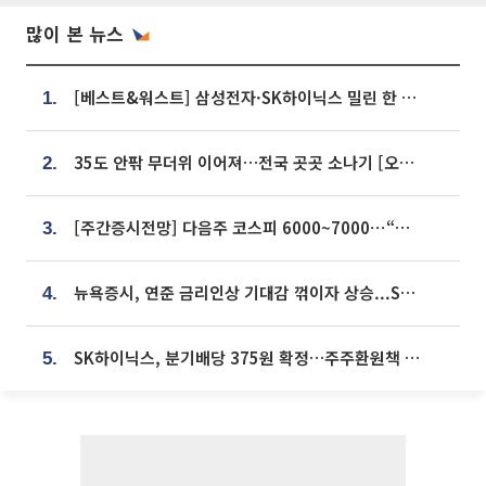
많이 본 뉴스
[베스트&워스트] 삼성전자·SK하이닉스 밀린 한 주…상상인증권은 85% 급등
1.
35도 안팎 무더위 이어져…전국 곳곳 소나기 [오늘 날씨]
2.
[주간증시전망] 다음주 코스피 6000~7000⋯“外人 수급은 정책이 변수”
3.
뉴욕증시, 연준 금리인상 기대감 꺾이자 상승...S&P500 사상 최고치 [종합]
4.
SK하이닉스, 분기배당 375원 확정…주주환원책 9월로 앞당겨 발표
5.