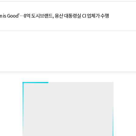
an is Good'…8억 도시브랜드, 용산 대통령실 CI 업체가 수행