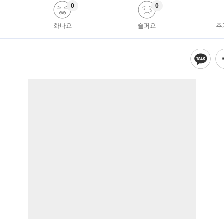
0
0
화나요
슬퍼요
추