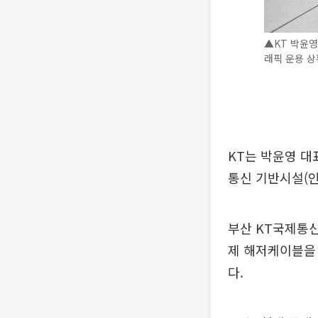
▲KT 박윤
래픽 운용 상
KT는 박윤영 대
통신 기반시설(인
부산 KT국제통
제 해저케이블을 
다.