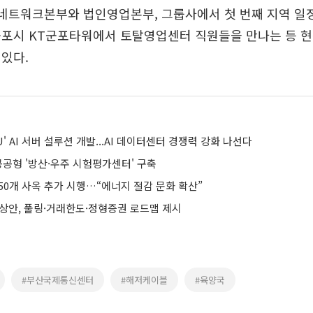
네트워크본부와 법인영업본부, 그룹사에서 첫 번째 지역 일정
군포시 KT군포타워에서 토탈영업센터 직원들을 만나는 등 현
있다.
PU' AI 서버 설루션 개발...AI 데이터센터 경쟁력 강화 나선다
 공공형 '방산·우주 시험평가센터' 구축
 250개 사옥 추가 시행…“에너지 절감 문화 확산”
예상안, 풀링·거래한도·정형증권 로드맵 제시
#부산국제통신센터
#해저케이블
#육양국