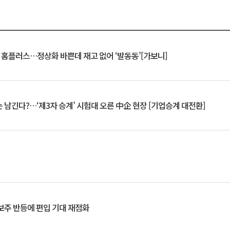
연 홈플러스…정상화 바쁜데 재고 없어 ‘발동동’[가보니]
 남긴다?…‘제3자 승계’ 시험대 오른 中企 현장 [기업승계 대전환]
후보주 반등에 편입 기대 재점화