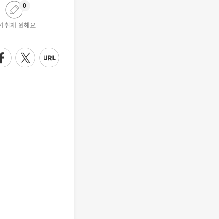
0
가취재 원해요