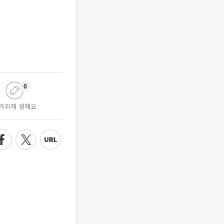
0
가취재 원해요