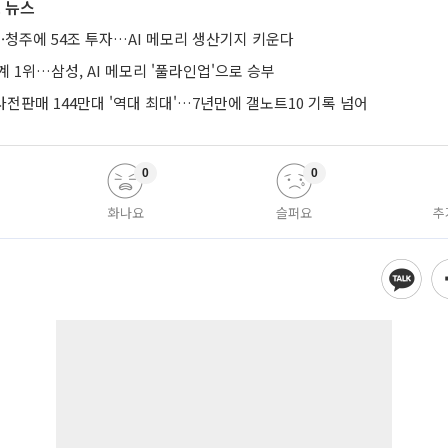
 뉴스
·청주에 54조 투자…AI 메모리 생산기지 키운다
계 1위…삼성, AI 메모리 '풀라인업'으로 승부
 사전판매 144만대 '역대 최대'…7년만에 갤노트10 기록 넘어
0
0
화나요
슬퍼요
추