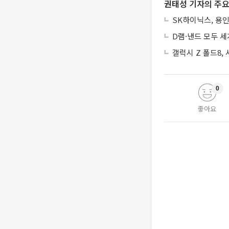
권태성 기자의 주요
SK하이닉스, 용인
D램·낸드 모두 세
갤럭시 Z 폴드8,
0
좋아요