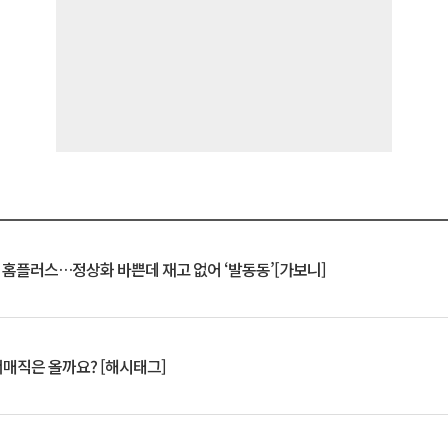
연 홈플러스…정상화 바쁜데 재고 없어 ‘발동동’[가보니]
서매직은 올까요? [해시태그]