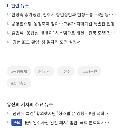
관련 뉴스
한성숙 중기장관, 전주서 청년상인과 현장소통…4월 동행축제 개막 선포
공영홈쇼핑, 동행축제 참여…고유가 피해기업 특별전 진행
김민석 “응급실 ‘뺑뺑이’ 시스템으로 해결…전북 모델 전국 확산 검토”
‘경험 無도 환영’ 첫 일자리 도전 설명서
#동행축제
#김민석
#전주
#소상공인
#소비촉진
유진의 기자의 주요 뉴스
'선관위 특검' 합의했지만 '형소법'은 강행…8월 국회 '입법 2차전' 예고
'檢보완수사권 완전 폐지' 법안, 국회 본회의서 민주당 주도 통과
속보