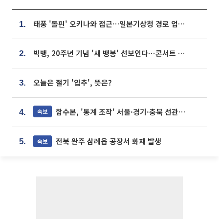
태풍 '돌핀' 오키나와 접근…일본기상청 경로 업데이트
1.
빅뱅, 20주년 기념 '새 뱅봉' 선보인다⋯콘서트 앞두고 팝업 개최
2.
오늘은 절기 '입추', 뜻은?
3.
합수본, '통계 조작' 서울·경기·충북 선관위 등 추가 압수수색
속보
4.
전북 완주 삼례읍 공장서 화재 발생
속보
5.