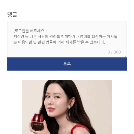
댓글
0 / 300