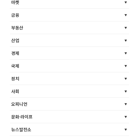
마켓
금융
부동산
산업
경제
국제
정치
사회
오피니언
문화·라이프
뉴스발전소