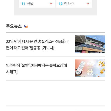
주요뉴스
22일 만에 다시 문 연 홈플러스…정상화 바
쁜데 재고 없어 ‘발동동’[가보니]
입추매직 '불발', 처서매직은 올까요? [해
시태그]