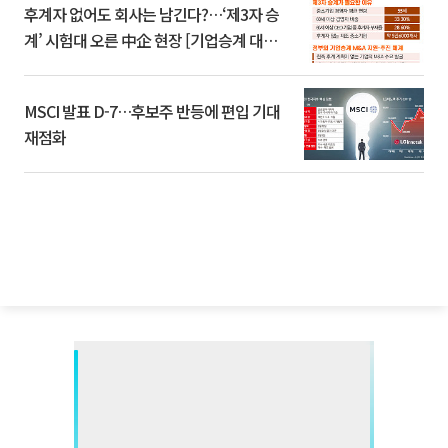
후계자 없어도 회사는 남긴다?…‘제3자 승
계’ 시험대 오른 中企 현장 [기업승계 대전
환]
MSCI 발표 D-7…후보주 반등에 편입 기대
재점화