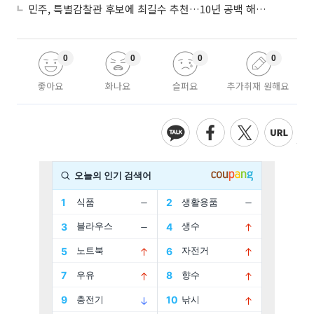
민주, 특별감찰관 후보에 최길수 추천…10년 공백 해소 속도
0
0
0
0
좋아요
화나요
슬퍼요
추가취재 원해요